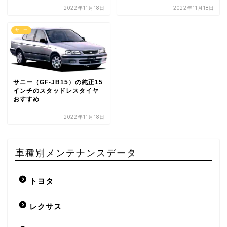
2022年11月18日
2022年11月18日
サニー
サニー（GF-JB15）の純正15
インチのスタッドレスタイヤ
おすすめ
2022年11月18日
車種別メンテナンスデータ
トヨタ
レクサス