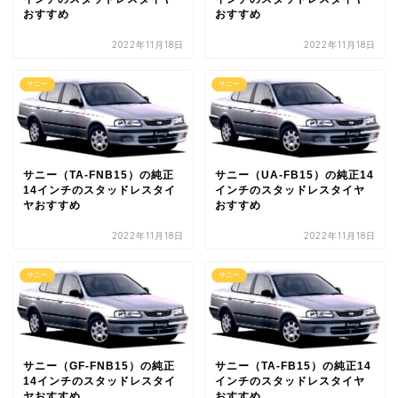
おすすめ
おすすめ
2022年11月18日
2022年11月18日
サニー
サニー
サニー（TA-FNB15）の純正
サニー（UA-FB15）の純正14
14インチのスタッドレスタイ
インチのスタッドレスタイヤ
ヤおすすめ
おすすめ
2022年11月18日
2022年11月18日
サニー
サニー
サニー（GF-FNB15）の純正
サニー（TA-FB15）の純正14
14インチのスタッドレスタイ
インチのスタッドレスタイヤ
ヤおすすめ
おすすめ