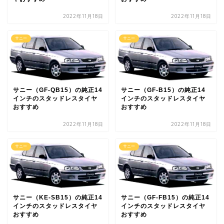
2022年11月18日
2022年11月18日
サニー
サニー
サニー（GF-QB15）の純正14
サニー（GF-B15）の純正14
インチのスタッドレスタイヤ
インチのスタッドレスタイヤ
おすすめ
おすすめ
2022年11月18日
2022年11月18日
サニー
サニー
サニー（KE-SB15）の純正14
サニー（GF-FB15）の純正14
インチのスタッドレスタイヤ
インチのスタッドレスタイヤ
おすすめ
おすすめ