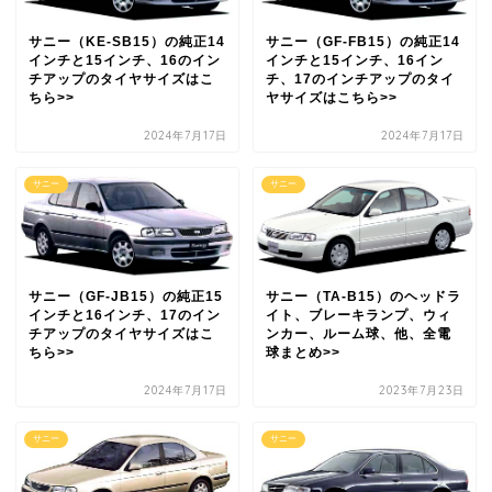
サニー（KE-SB15）の純正14
サニー（GF-FB15）の純正14
インチと15インチ、16のイン
インチと15インチ、16イン
チアップのタイヤサイズはこ
チ、17のインチアップのタイ
ちら>>
ヤサイズはこちら>>
2024年7月17日
2024年7月17日
サニー
サニー
サニー（GF-JB15）の純正15
サニー（TA-B15）のヘッドラ
インチと16インチ、17のイン
イト、ブレーキランプ、ウィ
チアップのタイヤサイズはこ
ンカー、ルーム球、他、全電
ちら>>
球まとめ>>
2024年7月17日
2023年7月23日
サニー
サニー