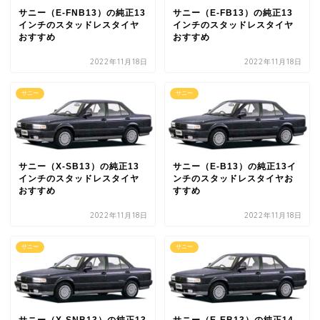
サニー（E-FNB13）の純正13
サニー（E-FB13）の純正13
インチのスタッドレスタイヤ
インチのスタッドレスタイヤ
おすすめ
おすすめ
2022年11月18日
2022年11月18日
サニー
サニー
サニー（X-SB13）の純正13
サニー（E-B13）の純正13イ
インチのスタッドレスタイヤ
ンチのスタッドレスタイヤお
おすすめ
すすめ
2022年11月18日
2022年11月18日
サニー
サニー
サニー（X-SNB13）の純正13
サニー（E-EB13）の純正14