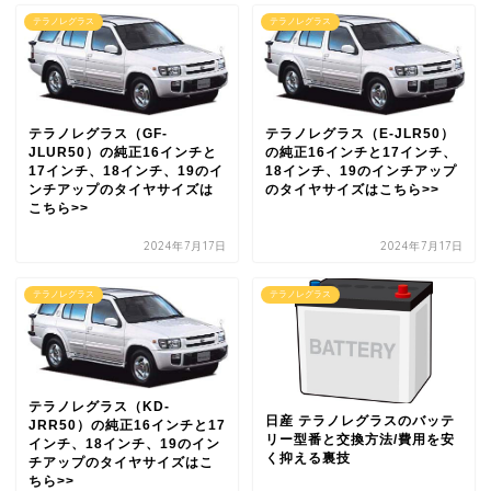
テラノレグラス
テラノレグラス
テラノレグラス（GF-
テラノレグラス（E-JLR50）
JLUR50）の純正16インチと
の純正16インチと17インチ、
17インチ、18インチ、19のイ
18インチ、19のインチアップ
ンチアップのタイヤサイズは
のタイヤサイズはこちら>>
こちら>>
2024年7月17日
2024年7月17日
テラノレグラス
テラノレグラス
テラノレグラス（KD-
日産 テラノレグラスのバッテ
JRR50）の純正16インチと17
リー型番と交換方法/費用を安
インチ、18インチ、19のイン
く抑える裏技
チアップのタイヤサイズはこ
ちら>>