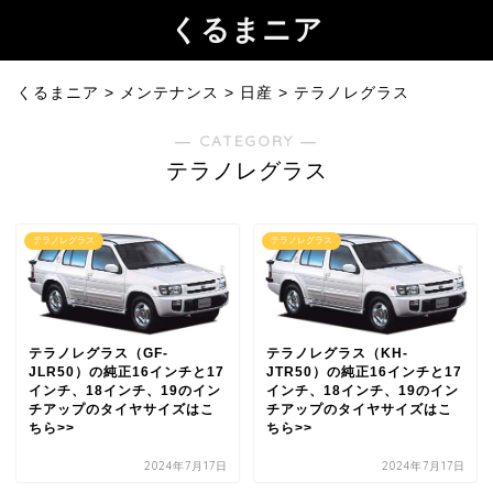
くるまニア
くるまニア
>
メンテナンス
>
日産
>
テラノレグラス
― CATEGORY ―
テラノレグラス
テラノレグラス
テラノレグラス
テラノレグラス（GF-
テラノレグラス（KH-
JLR50）の純正16インチと17
JTR50）の純正16インチと17
インチ、18インチ、19のイン
インチ、18インチ、19のイン
チアップのタイヤサイズはこ
チアップのタイヤサイズはこ
ちら>>
ちら>>
2024年7月17日
2024年7月17日