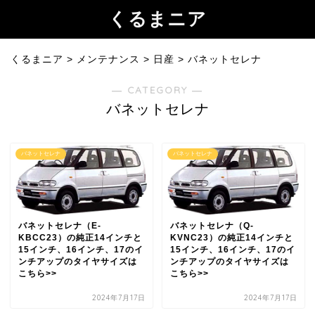
くるまニア
くるまニア
>
メンテナンス
>
日産
>
バネットセレナ
― CATEGORY ―
バネットセレナ
バネットセレナ
バネットセレナ
バネットセレナ（E-
バネットセレナ（Q-
KBCC23）の純正14インチと
KVNC23）の純正14インチと
15インチ、16インチ、17のイ
15インチ、16インチ、17のイ
ンチアップのタイヤサイズは
ンチアップのタイヤサイズは
こちら>>
こちら>>
2024年7月17日
2024年7月17日