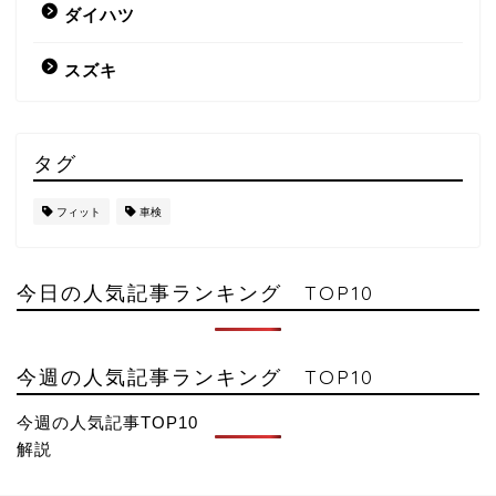
ダイハツ
スズキ
タグ
フィット
車検
今日の人気記事ランキング TOP10
今週の人気記事ランキング TOP10
今週の人気記事TOP10
解説