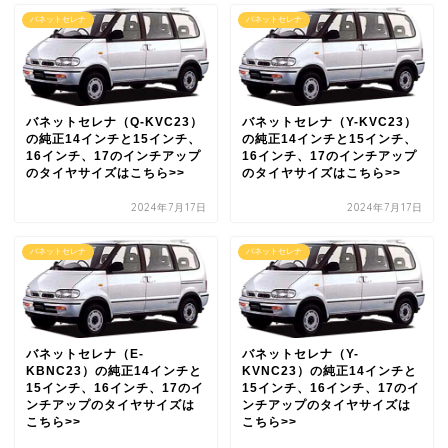
バネットセレナ
バネットセレナ
バネットセレナ（Q-KVC23）
バネットセレナ（Y-KVC23）
の純正14インチと15インチ、
の純正14インチと15インチ、
16インチ、17のインチアップ
16インチ、17のインチアップ
のタイヤサイズはこちら>>
のタイヤサイズはこちら>>
2024年7月17日
2024年7月17日
バネットセレナ
バネットセレナ
バネットセレナ（E-
バネットセレナ（Y-
KBNC23）の純正14インチと
KVNC23）の純正14インチと
15インチ、16インチ、17のイ
15インチ、16インチ、17のイ
ンチアップのタイヤサイズは
ンチアップのタイヤサイズは
こちら>>
こちら>>