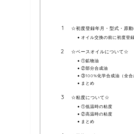
☆初度登録年月・型式・原動
オイル交換の前に初度登
☆ベースオイルについて☆
①鉱物油
②部分合成油
③100%化学合成油（全
まとめ
☆粘度について☆
①低温時の粘度
②高温時の粘度
まとめ