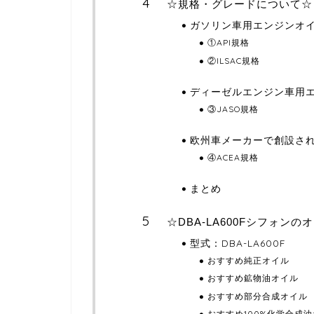
☆規格・グレードについて☆
ガソリン車用エンジンオ
①API規格
②ILSAC規格
ディーゼルエンジン車用
③JASO規格
欧州車メーカーで創設さ
④ACEA規格
まとめ
☆DBA-LA600Fシフォンの
型式：DBA-LA600F
おすすめ純正オイル
おすすめ鉱物油オイル
おすすめ部分合成オイル
おすすめ100%化学合成