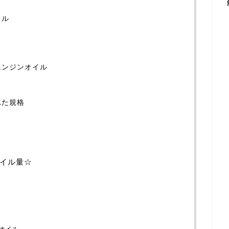
イル
エンジンオイル
れた規格
オイル量☆
油オイル