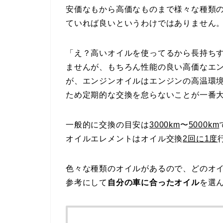
安価なもから高価なものまで様々な種類
ていれば良いというわけではありません
「え？高いオイルを使ってるから長持ち
ませんが、もちろん性能の良い高価なエ
が、エンジンオイルはエンジンの高温環
ため定期的な交換を怠らないことが一番
一般的に交換の目安は
3000km
〜
5000km
オイルエレメントはオイル交換
2回に1度
色々な種類のオイルがあるので、どのオ
参考にして
自分の車に合ったオイル
を選