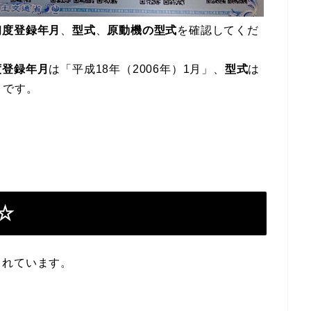
初度登録年月
、
型式
、
原動機の型式
を確認してくだ
度登録年月
は「平成18年（2006年）1月」、
型式
は
」です。
☆
されています。