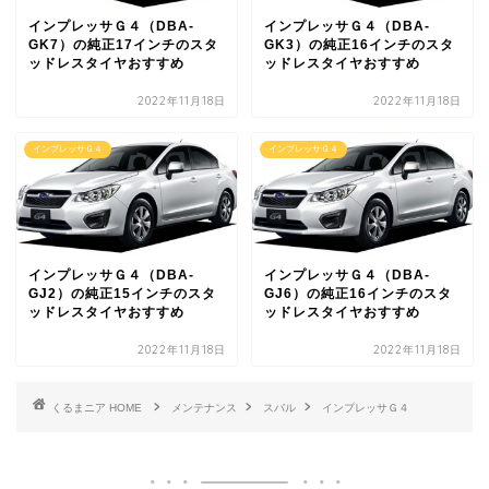
インプレッサＧ４（DBA-
インプレッサＧ４（DBA-
GK7）の純正17インチのスタ
GK3）の純正16インチのスタ
ッドレスタイヤおすすめ
ッドレスタイヤおすすめ
2022年11月18日
2022年11月18日
インプレッサＧ４
インプレッサＧ４
インプレッサＧ４（DBA-
インプレッサＧ４（DBA-
GJ2）の純正15インチのスタ
GJ6）の純正16インチのスタ
ッドレスタイヤおすすめ
ッドレスタイヤおすすめ
2022年11月18日
2022年11月18日
HOME
メンテナンス
スバル
インプレッサＧ４