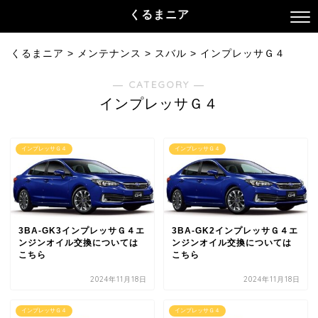
くるまニア
くるまニア
>
メンテナンス
>
スバル
>
インプレッサＧ４
― CATEGORY ―
インプレッサＧ４
インプレッサＧ４
インプレッサＧ４
3BA-GK3インプレッサＧ４エ
3BA-GK2インプレッサＧ４エ
ンジンオイル交換については
ンジンオイル交換については
こちら
こちら
2024年11月18日
2024年11月18日
インプレッサＧ４
インプレッサＧ４