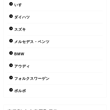
いすゞ
ダイハツ
スズキ
メルセデス・ベンツ
BMW
アウディ
フォルクスワーゲン
ボルボ