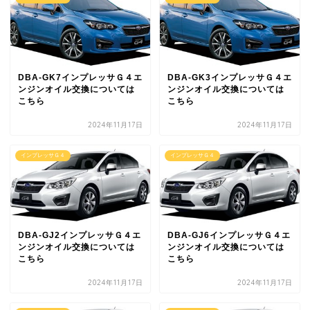
DBA-GK7インプレッサＧ４エ
DBA-GK3インプレッサＧ４エ
ンジンオイル交換については
ンジンオイル交換については
こちら
こちら
2024年11月17日
2024年11月17日
インプレッサＧ４
インプレッサＧ４
DBA-GJ2インプレッサＧ４エ
DBA-GJ6インプレッサＧ４エ
ンジンオイル交換については
ンジンオイル交換については
こちら
こちら
2024年11月17日
2024年11月17日