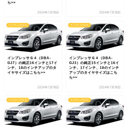
ら>>
2024年7月18日
2024年7月18日
インプレッサＧ４
インプレッサＧ４
インプレッサＧ４（DBA-
インプレッサＧ４（DBA-
GJ7）の純正16インチと17イ
GJ3）の純正15インチと16イ
ンチ、18のインチアップのタ
ンチ、17インチ、18のインチ
イヤサイズはこちら>>
アップのタイヤサイズはこち
ら>>
2024年7月18日
2024年7月18日
インプレッサＧ４
インプレッサＧ４