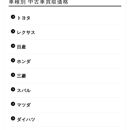
車種別 中古車買取価格
トヨタ
レクサス
日産
ホンダ
三菱
スバル
マツダ
ダイハツ