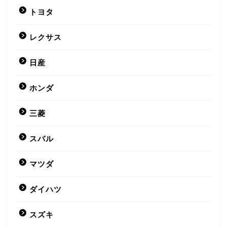
トヨタ
レクサス
日産
ホンダ
三菱
スバル
マツダ
ダイハツ
スズキ