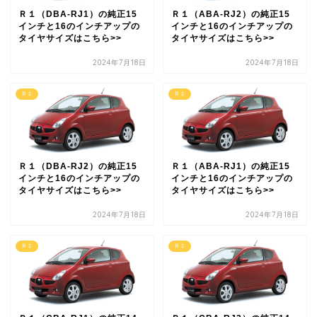
Ｒ１（DBA-RJ1）の純正15
Ｒ１（ABA-RJ2）の純正15
インチと16のインチアップの
インチと16のインチアップの
タイヤサイズはこちら>>
タイヤサイズはこちら>>
2024年7月18日
2024年7月18日
Ｒ１
Ｒ１
Ｒ１（DBA-RJ2）の純正15
Ｒ１（ABA-RJ1）の純正15
インチと16のインチアップの
インチと16のインチアップの
タイヤサイズはこちら>>
タイヤサイズはこちら>>
2024年7月18日
2024年7月18日
Ｒ１
Ｒ１