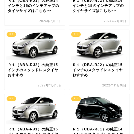
Ｒ１（CBA-RJ1）の純正14
Ｒ１（CBA-RJ2）の純正14
インチと15のインチアップの
インチと15のインチアップの
タイヤサイズはこちら>>
タイヤサイズはこちら>>
2024年7月18日
2024年7月18日
Ｒ１
Ｒ１
Ｒ１（ABA-RJ2）の純正15
Ｒ１（DBA-RJ2）の純正15
インチのスタッドレスタイヤ
インチのスタッドレスタイヤ
おすすめ
おすすめ
2022年11月18日
2022年11月18日
Ｒ１
Ｒ１
Ｒ１（ABA-RJ1）の純正15
Ｒ１（CBA-RJ1）の純正14