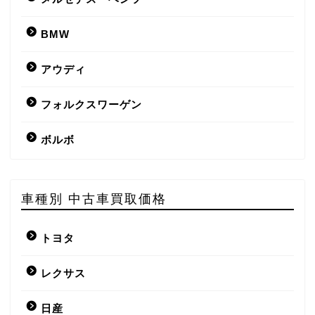
BMW
アウディ
フォルクスワーゲン
ボルボ
車種別 中古車買取価格
トヨタ
レクサス
日産