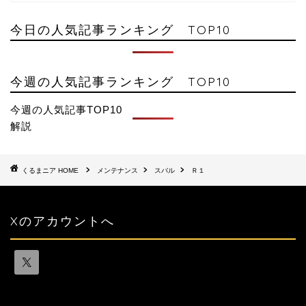
今日の人気記事ランキング TOP10
今週の人気記事ランキング TOP10
今週の人気記事TOP10
解説
HOME
メンテナンス
スバル
Ｒ１
Xのアカウントへ