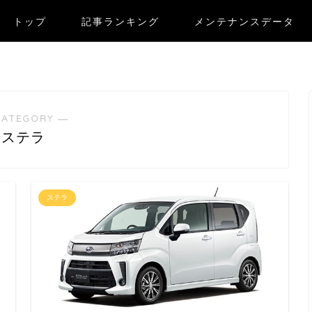
トップ
記事ランキング
メンテナンスデータ
ラ
CATEGORY ―
ステラ
ステラ