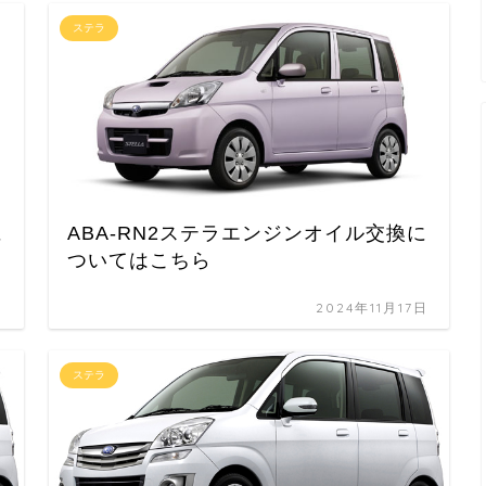
ステラ
に
ABA-RN2ステラエンジンオイル交換に
ついてはこちら
日
2024年11月17日
ステラ