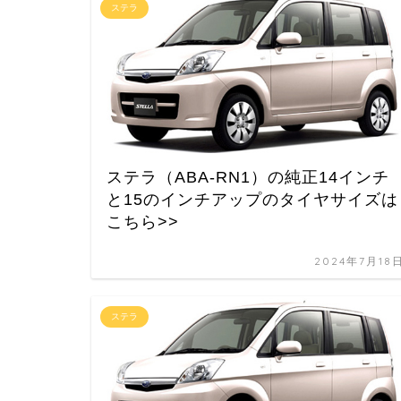
ステラ
ステラ（ABA-RN1）の純正14インチ
と15のインチアップのタイヤサイズは
こちら>>
2024年7月18
ステラ