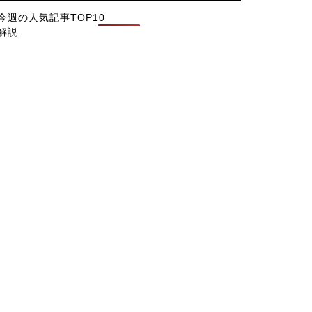
今週の人気記事TOP10
解説