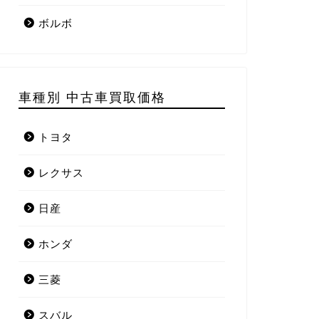
ボルボ
車種別 中古車買取価格
トヨタ
レクサス
日産
ホンダ
三菱
スバル