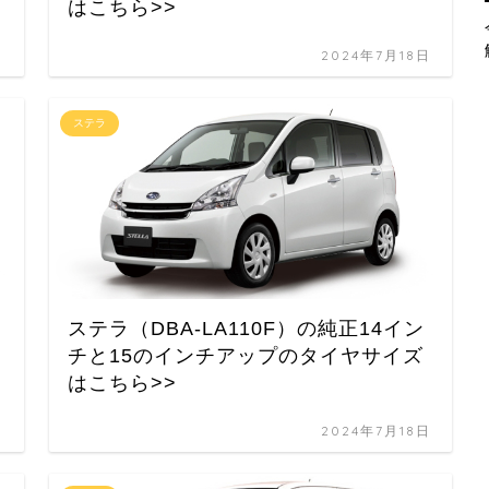
はこちら>>
日
2024年7月18日
ステラ
ステラ（DBA-LA110F）の純正14イン
チと15のインチアップのタイヤサイズ
はこちら>>
日
2024年7月18日