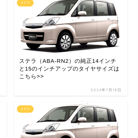
ステラ
ステラ（ABA-RN2）の純正14インチ
と15のインチアップのタイヤサイズは
こちら>>
日
2024年7月18日
ステラ