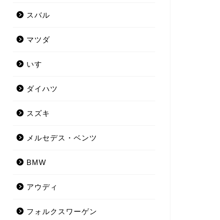
スバル
マツダ
いすゞ
ダイハツ
スズキ
メルセデス・ベンツ
BMW
アウディ
フォルクスワーゲン