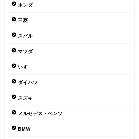
ホンダ
三菱
スバル
マツダ
いすゞ
ダイハツ
スズキ
メルセデス・ベンツ
BMW