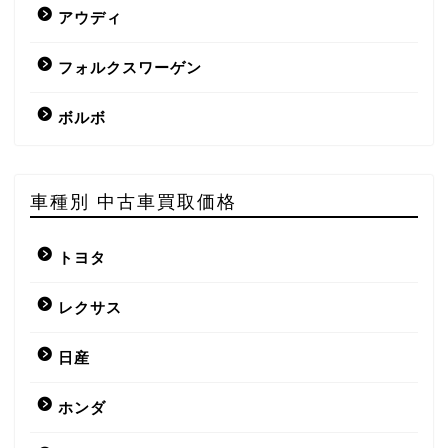
アウディ
フォルクスワーゲン
ボルボ
車種別 中古車買取価格
トヨタ
レクサス
日産
ホンダ