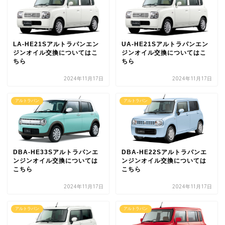
LA-HE21Sアルトラパンエン
UA-HE21Sアルトラパンエン
ジンオイル交換についてはこ
ジンオイル交換についてはこ
ちら
ちら
2024年11月17日
2024年11月17日
アルトラパン
アルトラパン
DBA-HE33Sアルトラパンエ
DBA-HE22Sアルトラパンエ
ンジンオイル交換については
ンジンオイル交換については
こちら
こちら
2024年11月17日
2024年11月17日
アルトラパン
アルトラパン