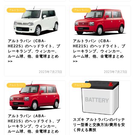
アルトラパン
アルトラパン
アルトラパン（CBA-
アルトラパン（CBA-
HE22S）のヘッドライト、ブ
HE21S）のヘッドライト、ブ
レーキランプ、ウィンカー、
レーキランプ、ウィンカー、
ルーム球、他、全電球まとめ
ルーム球、他、全電球まとめ
>>
>>
2023年7月23日
2023年7月23日
アルトラパン
アルトラパン
アルトラパン（ABA-
スズキ アルトラパンのバッテ
HE21S）のヘッドライト、ブ
リー型番と交換方法/費用を安
レーキランプ、ウィンカー、
く抑える裏技
ルーム球、他、全電球まとめ