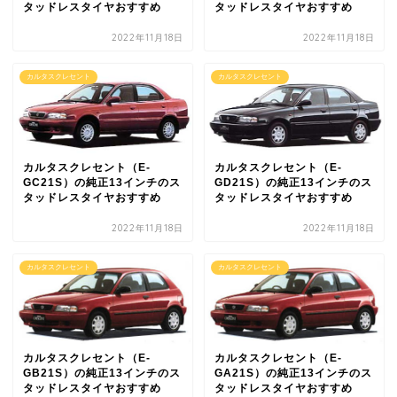
タッドレスタイヤおすすめ
タッドレスタイヤおすすめ
2022年11月18日
2022年11月18日
カルタスクレセント
カルタスクレセント
カルタスクレセント（E-
カルタスクレセント（E-
GC21S）の純正13インチのス
GD21S）の純正13インチのス
タッドレスタイヤおすすめ
タッドレスタイヤおすすめ
2022年11月18日
2022年11月18日
カルタスクレセント
カルタスクレセント
カルタスクレセント（E-
カルタスクレセント（E-
GB21S）の純正13インチのス
GA21S）の純正13インチのス
タッドレスタイヤおすすめ
タッドレスタイヤおすすめ