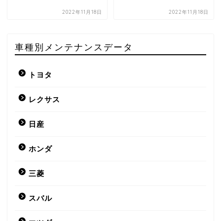
2022年11月18日
2022年11月18日
車種別メンテナンスデータ
トヨタ
レクサス
日産
ホンダ
三菱
スバル