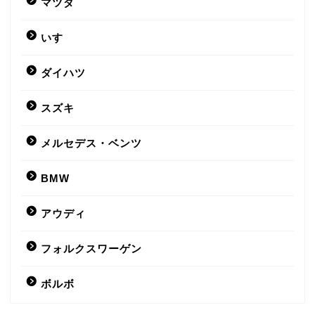
マツダ
いすゞ
ダイハツ
スズキ
メルセデス・ベンツ
BMW
アウディ
フォルクスワーゲン
ボルボ