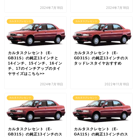
2024年7月18日
2024年7月18日
カルタスクレセント
カルタスクレセント
カルタスクレセント（E-
カルタスクレセント（E-
GB31S）の純正13インチと
GD31S）の純正13インチのス
14インチ、15インチ、16イン
タッドレスタイヤおすすめ
チ、17のインチアップのタイ
ヤサイズはこちら>>
2024年7月18日
2022年11月18日
カルタスクレセント
カルタスクレセント
カルタスクレセント（E-
カルタスクレセント（E-
GB31S）の純正13インチのス
GA11S）の純正13インチのス