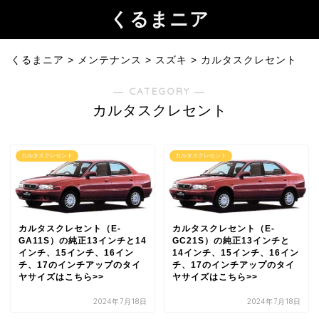
くるまニア
くるまニア
>
メンテナンス
>
スズキ
>
カルタスクレセント
― CATEGORY ―
カルタスクレセント
カルタスクレセント
カルタスクレセント
カルタスクレセント（E-
カルタスクレセント（E-
GA11S）の純正13インチと14
GC21S）の純正13インチと
インチ、15インチ、16イン
14インチ、15インチ、16イン
チ、17のインチアップのタイ
チ、17のインチアップのタイ
ヤサイズはこちら>>
ヤサイズはこちら>>
2024年7月18日
2024年7月18日