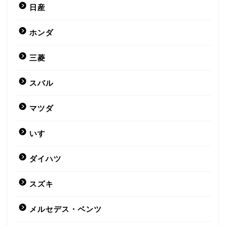
日産
ホンダ
三菱
スバル
マツダ
いすゞ
ダイハツ
スズキ
メルセデス・ベンツ