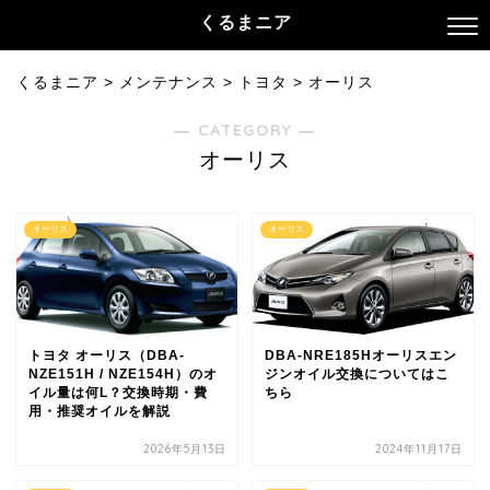
くるまニア
くるまニア
>
メンテナンス
>
トヨタ
>
オーリス
― CATEGORY ―
オーリス
オーリス
オーリス
トヨタ オーリス（DBA-
DBA-NRE185Hオーリスエン
NZE151H / NZE154H）のオ
ジンオイル交換についてはこ
イル量は何L？交換時期・費
ちら
用・推奨オイルを解説
2026年5月13日
2024年11月17日