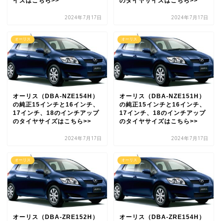
イズはこちら>>
のタイヤサイズはこちら>>
2024年7月17日
2024年7月17日
オーリス
オーリス
オーリス（DBA-NZE154H）
オーリス（DBA-NZE151H）
の純正15インチと16インチ、
の純正15インチと16インチ、
17インチ、18のインチアップ
17インチ、18のインチアップ
のタイヤサイズはこちら>>
のタイヤサイズはこちら>>
2024年7月17日
2024年7月17日
オーリス
オーリス
オーリス（DBA-ZRE152H）
オーリス（DBA-ZRE154H）