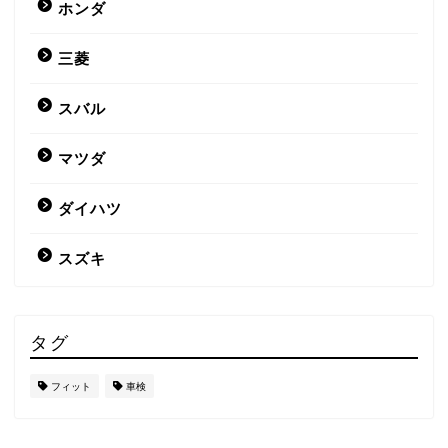
ホンダ
三菱
スバル
マツダ
ダイハツ
スズキ
タグ
フィット
車検