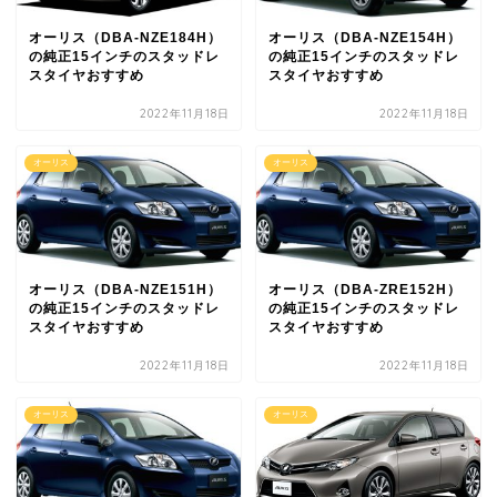
オーリス（DBA-NZE184H）
オーリス（DBA-NZE154H）
の純正15インチのスタッドレ
の純正15インチのスタッドレ
スタイヤおすすめ
スタイヤおすすめ
2022年11月18日
2022年11月18日
オーリス
オーリス
オーリス（DBA-NZE151H）
オーリス（DBA-ZRE152H）
の純正15インチのスタッドレ
の純正15インチのスタッドレ
スタイヤおすすめ
スタイヤおすすめ
2022年11月18日
2022年11月18日
オーリス
オーリス