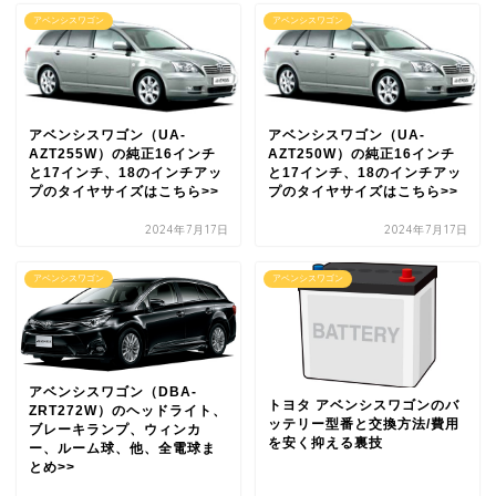
アベンシスワゴン
アベンシスワゴン
アベンシスワゴン（UA-
アベンシスワゴン（UA-
AZT255W）の純正16インチ
AZT250W）の純正16インチ
と17インチ、18のインチアッ
と17インチ、18のインチアッ
プのタイヤサイズはこちら>>
プのタイヤサイズはこちら>>
2024年7月17日
2024年7月17日
アベンシスワゴン
アベンシスワゴン
アベンシスワゴン（DBA-
トヨタ アベンシスワゴンのバ
ZRT272W）のヘッドライト、
ッテリー型番と交換方法/費用
ブレーキランプ、ウィンカ
を安く抑える裏技
ー、ルーム球、他、全電球ま
とめ>>