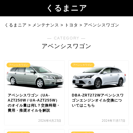
くるまニア
くるまニア
>
メンテナンス
>
トヨタ
>
アベンシスワゴン
― CATEGORY ―
アベンシスワゴン
アベンシスワゴン
アベンシスワゴン
アベンシスワゴン（UA-
DBA-ZRT272Wアベンシスワ
AZT250W / UA-AZT255W）
ゴンエンジンオイル交換につ
のオイル量は何L？交換時期・
いてはこちら
費用・推奨オイルを解説
2026年4月23日
2024年11月17日