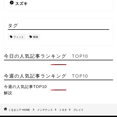
スズキ
タグ
フィット
車検
今日の人気記事ランキング TOP10
今週の人気記事ランキング TOP10
今週の人気記事TOP10
解説
HOME
メンテナンス
トヨタ
ブレイド