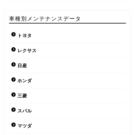
車種別メンテナンスデータ
トヨタ
レクサス
日産
ホンダ
三菱
スバル
マツダ