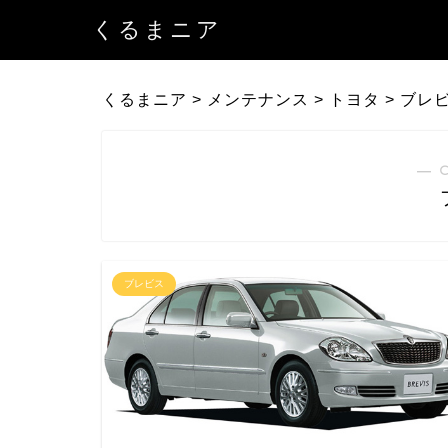
くるまニア
くるまニア
>
メンテナンス
>
トヨタ
>
ブレ
― 
ブレビス