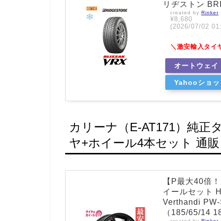
リヂストン BR
created by
Rinker
¥8,680
(2026/07/02
＼激安輸入タイ
オートウェイ
Yahooショ
カリーナ（E-AT171）純
ヤ+ホイール4本セット 通販
【P最大40倍！
イールセット HIF
Verthandi P
（185/65/14
created by
Rinker