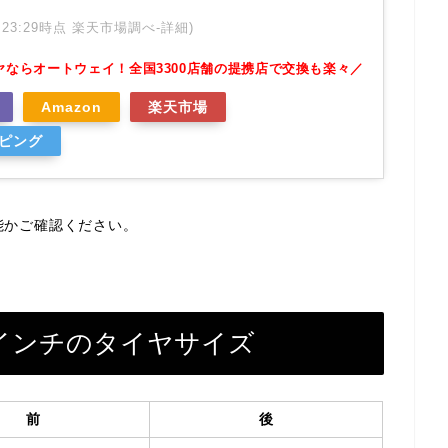
 01:23:29時点 楽天市場調べ-
詳細)
ヤならオートウェイ！全国3300店舗の提携店で交換も楽々／
Amazon
楽天市場
ッピング
能かご確認ください。
15インチのタイヤサイズ
前
後