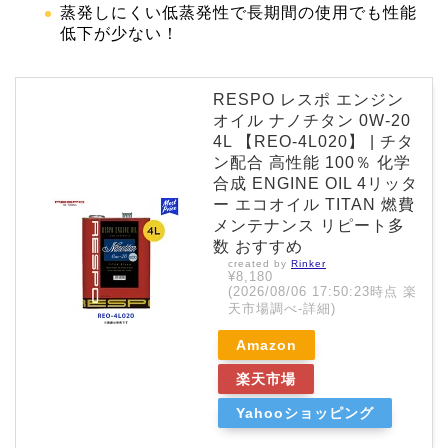
蒸発しにくい低蒸発性で長期間の使用でも性能
低下が少ない！
RESPO レスポ エンジン
オイル ナノチタン 0W-20
4L 【REO-4L020】 | チタ
ン配合 高性能 100％ 化学
合成 ENGINE OIL 4リッタ
ー エコオイル TITAN 燃費
メンテナンス リピート多
数 おすすめ
created by
Rinker
¥8,180
(2026/08/06 17:50:23時点 楽
天市場調べ-
詳細)
Amazon
楽天市場
Yahooショッピング