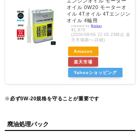
エンジンオイル モーター
オイル 0W20 モーターオ
イル 4Tオイル 4Tエンジン
オイル 4輪用
created by
Rinker
¥1,870
(2026/08/06 22:05:23時点 楽
天市場調べ-
詳細)
Amazon
楽天市場
Yahooショッピング
※
必ず0W-20規格を守ることが重要です
廃油処理パック