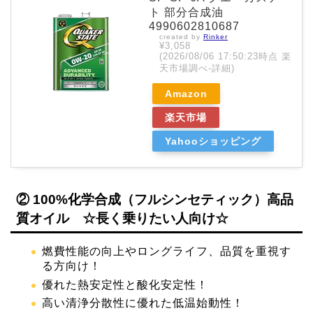
ト 部分合成油
4990602810687
created by
Rinker
¥3,058
(2026/08/06 17:50:23時点 楽
天市場調べ-
詳細)
Amazon
楽天市場
Yahooショッピング
② 100%化学合成（フルシンセティック）高品
質オイル ☆長く乗りたい人向け☆
燃費性能の向上やロングライフ、品質を重視す
る方向け！
優れた熱安定性と酸化安定性！
高い清浄分散性に優れた低温始動性！