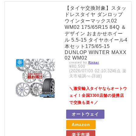
【タイヤ交換対象】スタッ
ドレスタイヤ ダンロップ
ウインターマックス02
WM02 175/65R15 84Q ＆
デザイン おまかせホイー
ル 5.5-15 タイヤホイール4
本セット175/65-15
DUNLOP WINTER MAXX
02 WM02
created by
Rinker
¥80,500
(2026/07/03 02:10:32時点 楽
天市場調べ-
詳細)
＼激安輸入タイヤならオートウ
ェイ！全国3300店舗の提携店
で交換も楽々／
オートウェイ
Amazon
楽天市場