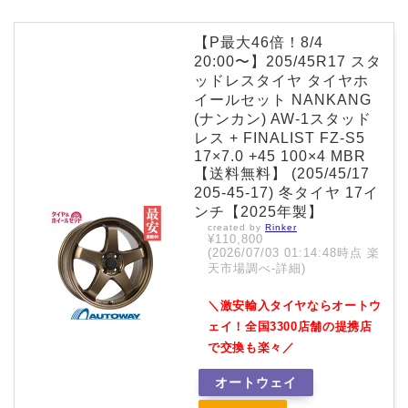
【P最大46倍！8/4
20:00〜】205/45R17 スタ
ッドレスタイヤ タイヤホ
イールセット NANKANG
(ナンカン) AW-1スタッド
レス + FINALIST FZ-S5
17×7.0 +45 100×4 MBR
【送料無料】 (205/45/17
205-45-17) 冬タイヤ 17イ
ンチ【2025年製】
created by
Rinker
¥110,800
(2026/07/03 01:14:48時点 楽
天市場調べ-
詳細)
＼激安輸入タイヤならオートウ
ェイ！全国3300店舗の提携店
で交換も楽々／
オートウェイ