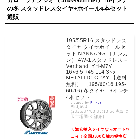
カローラアクシオ（DBA-NZE164）16インチ
の冬 スタッドレスタイヤ+ホイール4本セット
通販
195/55R16 スタッドレス
タイヤ タイヤホイールセ
ット NANKANG （ナンカ
ン） AW-1スタッドレス +
Verthandi YH-M7V
16×6.5 +45 114.3×5
METALLIC GRAY 【送料
無料】 （195/60/16 195-
60-16) 冬タイヤ 16インチ
4本セット
created by
Rinker
¥83,600
(2026/07/03 03:13:58時点 楽
天市場調べ-
詳細)
＼激安輸入タイヤならオートウ
ェイ！全国3300店舗の提携店