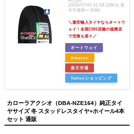
¥5,220
(2026/07/03 01:58:22時点 楽
天市場調べ-
詳細)
＼激安輸入タイヤならオートウ
ェイ！全国3300店舗の提携店
で交換も楽々／
オートウェイ
Amazon
楽天市場
Yahooショッピング
カローラアクシオ（DBA-NZE164）純正タイ
ヤサイズ 冬 スタッドレスタイヤ+ホイール4本
セット 通販