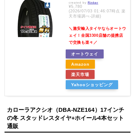
created by
Rinker
¥5,780
(2026/07/03 01:46:07時点 楽
天市場調べ-
詳細)
＼激安輸入タイヤならオートウ
ェイ！全国3300店舗の提携店
で交換も楽々／
オートウェイ
Amazon
楽天市場
Yahooショッピング
カローラアクシオ（DBA-NZE164）17インチ
の冬 スタッドレスタイヤ+ホイール4本セット
通販