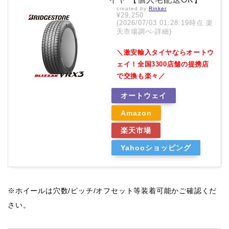
created by
Rinker
¥29,250
(2026/07/03 01:28:19時点 楽
天市場調べ-
詳細)
＼激安輸入タイヤならオートウ
ェイ！全国3300店舗の提携店
で交換も楽々／
オートウェイ
Amazon
楽天市場
Yahooショッピング
※ホイールは穴数/ピッチ/オフセット等装着可能かご確認くだ
さい。