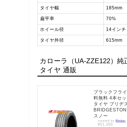
タイヤ幅
185mm
扁平率
70%
ホイール径
14インチ
タイヤ外径
615mm
カローラ（UA-ZZE122
タイヤ 通販
ブラックフライ
料無料 4本セット
タイヤ ブリヂスト
BRIDGESTON
スノー
created by
Rinker
¥51,200