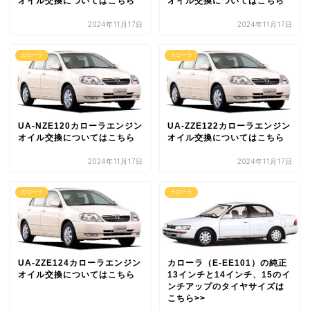
オイル交換についてはこちら
オイル交換についてはこちら
2024年11月17日
2024年11月17日
カローラ
カローラ
UA-NZE120カローラエンジン
UA-ZZE122カローラエンジン
オイル交換についてはこちら
オイル交換についてはこちら
2024年11月17日
2024年11月17日
カローラ
カローラ
UA-ZZE124カローラエンジン
カローラ（E-EE101）の純正
オイル交換についてはこちら
13インチと14インチ、15のイ
ンチアップのタイヤサイズは
こちら>>