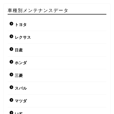
車種別メンテナンスデータ
トヨタ
レクサス
日産
ホンダ
三菱
スバル
マツダ
いすゞ