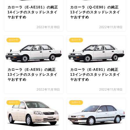
カローラ（E-AE101）の純正
カローラ（Q-CE90）の純正
14インチのスタッドレスタイ
13インチのスタッドレスタイ
ヤおすすめ
ヤおすすめ
2022年11月18日
2022年11月18日
カローラ
カローラ
カローラ（E-AE95）の純正
カローラ（E-AE91）の純正
13インチのスタッドレスタイ
13インチのスタッドレスタイ
ヤおすすめ
ヤおすすめ
2022年11月18日
2022年11月18日
カローラ
カローラ