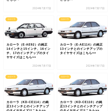
2024年7月17日
2024年7月17日
カローラ
カローラ
カローラ（E-AE92）の純正
カローラ（E-AE114）の純正
14インチと15インチ、16イン
13インチとのインチアップの
チ、17のインチアップのタイ
タイヤサイズはこちら>>
ヤサイズはこちら>>
2024年7月17日
2024年7月17日
カローラ
カローラ
カローラ（KD-CE114）の純
カローラ（KD-CE110）の純
正13インチとのインチアップ
正13インチとのインチアップ
のタイヤサイズはこちら>>
のタイヤサイズはこちら>>