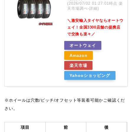
(2026/07/02 01:27:01時点 楽
天市場調べ-
詳細)
＼激安輸入タイヤならオートウ
ェイ！全国3300店舗の提携店
で交換も楽々／
オートウェイ
Amazon
楽天市場
Yahooショッピング
※ホイールは穴数/ピッチ/オフセット等装着可能かご確認くだ
さい。
項目
前
後