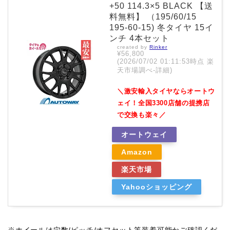
+50 114.3×5 BLACK 【送
料無料】 （195/60/15
195-60-15) 冬タイヤ 15イ
ンチ 4本セット
created by
Rinker
¥56,800
(2026/07/02 01:11:53時点 楽
天市場調べ-
詳細)
＼激安輸入タイヤならオートウ
ェイ！全国3300店舗の提携店
で交換も楽々／
オートウェイ
Amazon
楽天市場
Yahooショッピング
※ホイールは穴数/ピッチ/オフセット等装着可能かご確認くだ