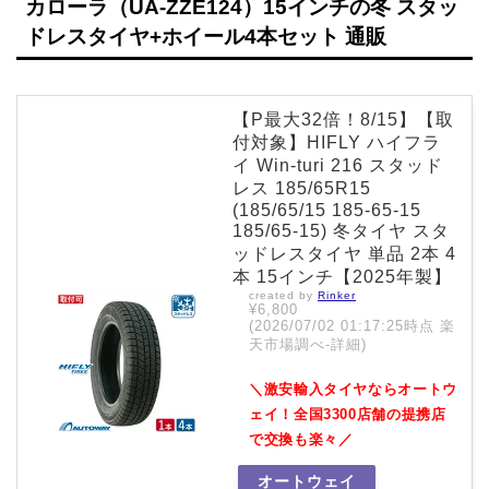
カローラ（UA-ZZE124）15インチの冬 スタッ
ドレスタイヤ+ホイール4本セット 通販
【P最大32倍！8/15】【取
付対象】HIFLY ハイフラ
イ Win-turi 216 スタッド
レス 185/65R15
(185/65/15 185-65-15
185/65-15) 冬タイヤ スタ
ッドレスタイヤ 単品 2本 4
本 15インチ【2025年製】
created by
Rinker
¥6,800
(2026/07/02 01:17:25時点 楽
天市場調べ-
詳細)
＼激安輸入タイヤならオートウ
ェイ！全国3300店舗の提携店
で交換も楽々／
オートウェイ