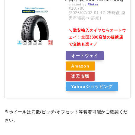
created by
Rinker
¥10,700
(2026/07/02 01:17:25時点 楽
天市場調べ-
詳細)
＼激安輸入タイヤならオートウ
ェイ！全国3300店舗の提携店
で交換も楽々／
オートウェイ
Amazon
楽天市場
Yahooショッピング
※ホイールは穴数/ピッチ/オフセット等装着可能かご確認くだ
さい。