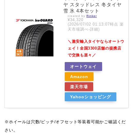
ヤ スタッドレス 冬タイヤ
雪 氷 4本セット
created by
Rinker
¥34,320
(2026/07/02 01:13:07時点 楽
天市場調べ-
詳細)
＼激安輸入タイヤならオートウ
ェイ！全国3300店舗の提携店
で交換も楽々／
オートウェイ
Amazon
楽天市場
Yahooショッピング
※ホイールは穴数/ピッチ/オフセット等装着可能かご確認くだ
さい。