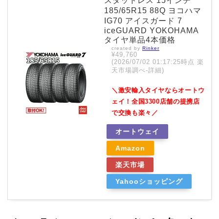
スタッドレス 15インチ
185/65R15 88Q ヨコハマ
IG70 アイスガード 7
iceGUARD YOKOHAMA
タイヤ単品4本価格
created by
Rinker
¥49,760
(2026/07/02 01:17:25時点 楽
天市場調べ-
詳細)
＼激安輸入タイヤならオートウ
ェイ！全国3300店舗の提携店
で交換も楽々／
オートウェイ
Amazon
楽天市場
Yahooショッピング