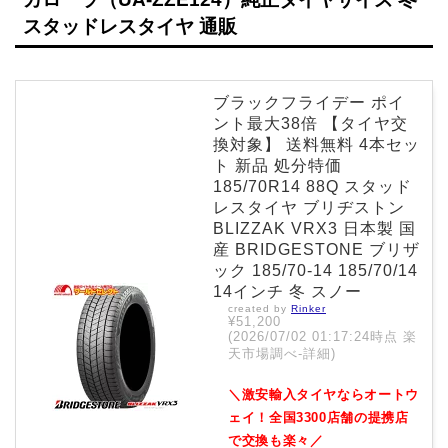
スタッドレスタイヤ 通販
ブラックフライデー ポイ
ント最大38倍 【タイヤ交
換対象】 送料無料 4本セッ
ト 新品 処分特価
185/70R14 88Q スタッド
レスタイヤ ブリヂストン
BLIZZAK VRX3 日本製 国
産 BRIDGESTONE ブリザ
ック 185/70-14 185/70/14
14インチ 冬 スノー
created by
Rinker
¥51,200
(2026/07/02 01:17:24時点 楽
天市場調べ-
詳細)
＼激安輸入タイヤならオートウ
ェイ！全国3300店舗の提携店
で交換も楽々／