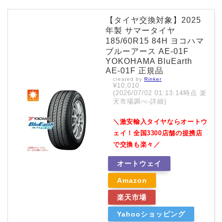
【タイヤ交換対象】2025
年製 サマータイヤ
185/60R15 84H ヨコハマ
ブルーアース AE-01F
YOKOHAMA BluEarth
AE-01F 正規品
created by
Rinker
¥10,010
(2026/07/02 01:13:14時点 楽
天市場調べ-
詳細)
＼激安輸入タイヤならオートウ
ェイ！全国3300店舗の提携店
で交換も楽々／
オートウェイ
Amazon
楽天市場
Yahooショッピング