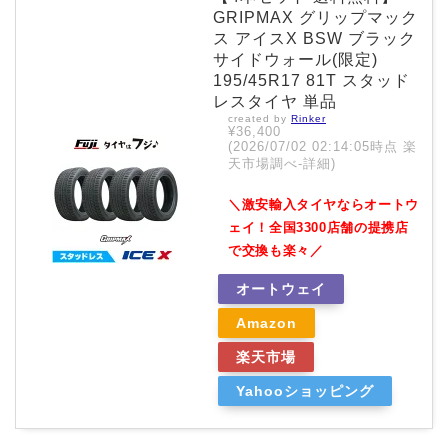
GRIPMAX グリップマック
ス アイスX BSW ブラック
サイドウォール(限定)
195/45R17 81T スタッド
レスタイヤ 単品
created by
Rinker
¥36,400
(2026/07/02 02:14:05時点 楽
天市場調べ-
詳細)
＼激安輸入タイヤならオートウ
ェイ！全国3300店舗の提携店
で交換も楽々／
オートウェイ
Amazon
楽天市場
Yahooショッピング