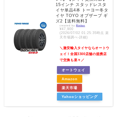
15インチ スタッドレスタ
イヤ単品4本 トーヨー冬タ
イヤ TOYO オブザーブ ギ
ズ2【送料無料】
created by
Rinker
¥47,900
(2026/07/02 01:25:35時点 楽
天市場調べ-
詳細)
＼激安輸入タイヤならオートウ
ェイ！全国3300店舗の提携店
で交換も楽々／
オートウェイ
Amazon
楽天市場
Yahooショッピング