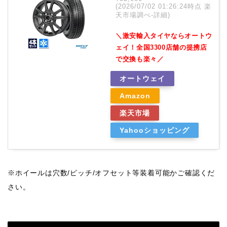
(2026/07/02 01:26:24時点 楽
天市場調べ-
詳細)
＼激安輸入タイヤならオートウ
ェイ！全国3300店舗の提携店
で交換も楽々／
オートウェイ
Amazon
楽天市場
Yahooショッピング
※ホイールは穴数/ピッチ/オフセット等装着可能かご確認くだ
さい。