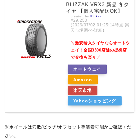
BLIZZAK VRX3 新品 冬タ
イヤ 【個人宅配送OK】
created by
Rinker
¥29,250
(2026/07/02 01:25:14時点 楽
天市場調べ-
詳細)
＼激安輸入タイヤならオートウ
ェイ！全国3300店舗の提携店
で交換も楽々／
オートウェイ
Amazon
楽天市場
Yahooショッピング
※ホイールは穴数/ピッチ/オフセット等装着可能かご確認くだ
さい。