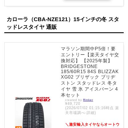
カローラ（CBA-NZE121）15インチの冬 スタ
ッドレスタイヤ 通販
マラソン期間中P5倍！要
エントリー【楽天タイヤ交
換対応】 【2025年製】
BRIDGESTONE
185/60R15 84S BLIZZAK
XG02 ブリザック ブリヂ
ストン スタッドレス 冬タ
イヤ 雪 氷 アイスバーン 4
本セット
created by
Rinker
¥49,720
(2026/07/02 01:15:16時点 楽
天市場調べ-
詳細)
＼激安輸入タイヤならオートウ