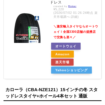
ドレス
created by
Rinker
¥5,220
(2026/07/02 01:26:24時点 楽
天市場調べ-
詳細)
＼激安輸入タイヤならオートウ
ェイ！全国3300店舗の提携店
で交換も楽々／
オートウェイ
Amazon
楽天市場
Yahooショッピング
カローラ（CBA-NZE121）15インチの冬 スタ
ッドレスタイヤ+ホイール4本セット 通販