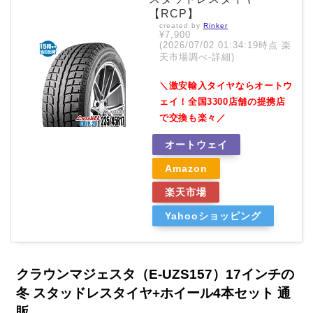
【RCP】
created by
Rinker
¥7,900
(2026/07/02 01:34:19時点 楽
天市場調べ-
詳細)
＼激安輸入タイヤならオートウ
ェイ！全国3300店舗の提携店
で交換も楽々／
オートウェイ
Amazon
楽天市場
Yahooショッピング
クラウンマジェスタ（E-UZS157）17インチの
冬 スタッドレスタイヤ+ホイール4本セット 通
販