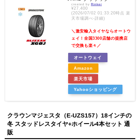
created by
Rinker
¥27,400
(2026/07/02 01:33:20時点 楽
天市場調べ-
詳細)
＼激安輸入タイヤならオートウ
ェイ！全国3300店舗の提携店
で交換も楽々／
オートウェイ
Amazon
楽天市場
Yahooショッピング
クラウンマジェスタ（E-UZS157）18インチの
冬 スタッドレスタイヤ+ホイール4本セット 通
販