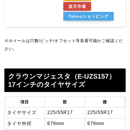
楽天市場
Yahooショッピング
※ホイールは穴数/ピッチ/オフセット等装着可能かご確認くだ
さい。
クラウンマジェスタ（E-UZS157）
17インチのタイヤサイズ
項目
前
後
タイヤサイズ
225/55R17
225/55R17
タイヤ外径
679mm
679mm