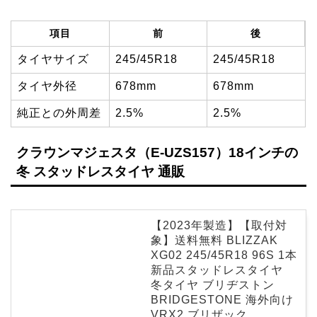
項目
前
後
タイヤサイズ
245/45R18
245/45R18
タイヤ外径
678mm
678mm
純正との外周差
2.5%
2.5%
クラウンマジェスタ（E-UZS157）18インチの
冬 スタッドレスタイヤ 通販
【2023年製造】【取付対
象】送料無料 BLIZZAK
XG02 245/45R18 96S 1本
新品スタッドレスタイヤ
冬タイヤ ブリヂストン
BRIDGESTONE 海外向け
VRX2 ブリザック