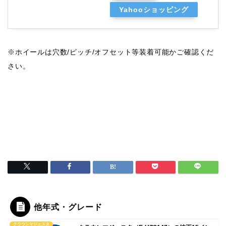
Yahooショッピング
※ホイールは穴数/ピッチ/オフセット等装着可能かご確認くだ
さい。
他年式・グレード
クラウンマジェスタ