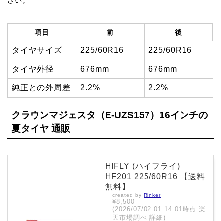
さい。
項目
前
後
タイヤサイズ
225/60R16
225/60R16
タイヤ外径
676mm
676mm
純正との外周差
2.2%
2.2%
クラウンマジェスタ（E-UZS157）16インチの
夏タイヤ 通販
HIFLY (ハイフライ)
HF201 225/60R16 【送料
無料】
created by
Rinker
¥8,500
(2026/07/02 01:14:01時点 楽
天市場調べ-
詳細)