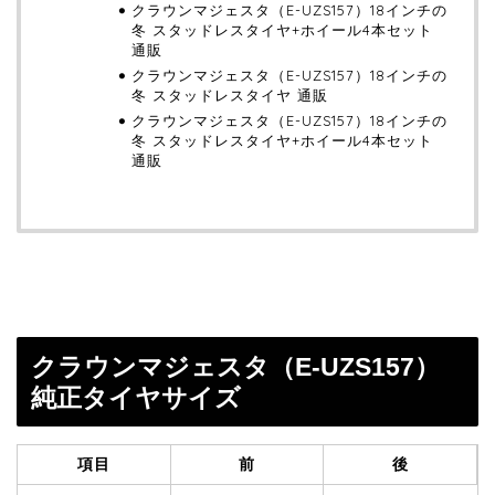
クラウンマジェスタ（E-UZS157）18インチの
冬 スタッドレスタイヤ+ホイール4本セット
通販
クラウンマジェスタ（E-UZS157）18インチの
冬 スタッドレスタイヤ 通販
クラウンマジェスタ（E-UZS157）18インチの
冬 スタッドレスタイヤ+ホイール4本セット
通販
クラウンマジェスタ（E-UZS157）
純正タイヤサイズ
項目
前
後