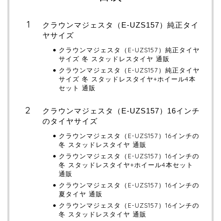
クラウンマジェスタ（E-UZS157）純正タイ
ヤサイズ
クラウンマジェスタ（E-UZS157）純正タイヤ
サイズ 冬 スタッドレスタイヤ 通販
クラウンマジェスタ（E-UZS157）純正タイヤ
サイズ 冬 スタッドレスタイヤ+ホイール4本
セット 通販
クラウンマジェスタ（E-UZS157）16インチ
のタイヤサイズ
クラウンマジェスタ（E-UZS157）16インチの
冬 スタッドレスタイヤ 通販
クラウンマジェスタ（E-UZS157）16インチの
冬 スタッドレスタイヤ+ホイール4本セット
通販
クラウンマジェスタ（E-UZS157）16インチの
夏タイヤ 通販
クラウンマジェスタ（E-UZS157）16インチの
冬 スタッドレスタイヤ 通販