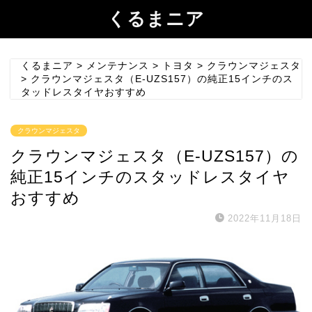
くるまニア
くるまニア
>
メンテナンス
>
トヨタ
>
クラウンマジェスタ
>
クラウンマジェスタ（E-UZS157）の純正15インチのス
タッドレスタイヤおすすめ
クラウンマジェスタ
クラウンマジェスタ（E-UZS157）の
純正15インチのスタッドレスタイヤ
おすすめ
2022年11月18日