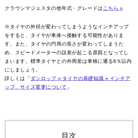
クラウンマジェスタの他年式・グレードは
こちら »
※タイヤの外径が変わってしまうようなインチアップ
をすると、タイヤが車体へ接触する可能性がありま
す。また、タイヤの円周の長さが変わってしまうた
め、スピードメーターの誤差が起こる原因となってし
まいます。標準タイヤとの外周差は車検に通る6％以内
にしましょう。
詳しくは「
ダンロップ » タイヤの基礎知識 » インチア
ップ、サイズ変更について
」
目次