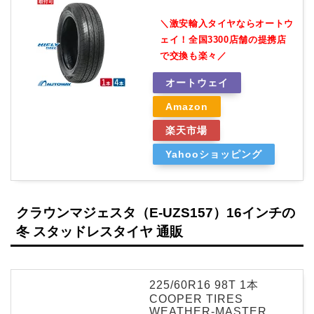
＼激安輸入タイヤならオートウ
ェイ！全国3300店舗の提携店
で交換も楽々／
オートウェイ
Amazon
楽天市場
Yahooショッピング
クラウンマジェスタ（E-UZS157）16インチの
冬 スタッドレスタイヤ 通販
225/60R16 98T 1本
COOPER TIRES
WEATHER-MASTER