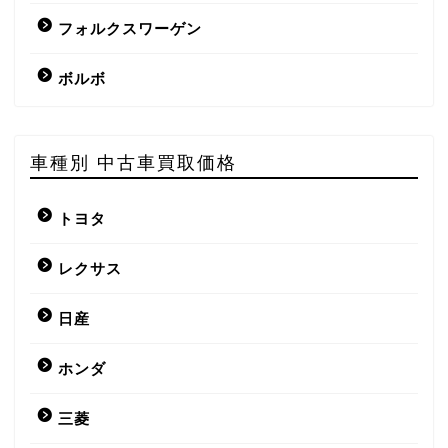
フォルクスワーゲン
ボルボ
車種別 中古車買取価格
トヨタ
レクサス
日産
ホンダ
三菱