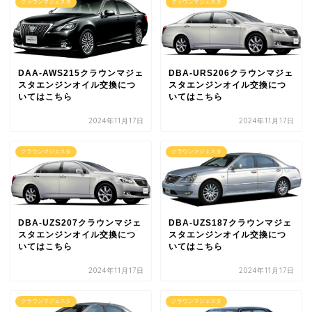
クラウンマジェスタ
クラウンマジェスタ
DAA-AWS215クラウンマジェ
DBA-URS206クラウンマジェ
スタエンジンオイル交換につ
スタエンジンオイル交換につ
いてはこちら
いてはこちら
2024年11月17日
2024年11月17日
クラウンマジェスタ
クラウンマジェスタ
DBA-UZS207クラウンマジェ
DBA-UZS187クラウンマジェ
スタエンジンオイル交換につ
スタエンジンオイル交換につ
いてはこちら
いてはこちら
2024年11月17日
2024年11月17日
クラウンマジェスタ
クラウンマジェスタ