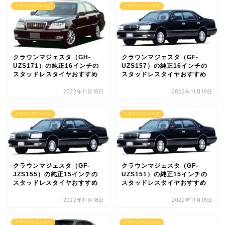
クラウンマジェスタ
クラウンマジェスタ
クラウンマジェスタ（GH-
クラウンマジェスタ（GF-
UZS171）の純正16インチの
UZS157）の純正16インチの
スタッドレスタイヤおすすめ
スタッドレスタイヤおすすめ
2022年11月18日
2022年11月18日
クラウンマジェスタ
クラウンマジェスタ
クラウンマジェスタ（GF-
クラウンマジェスタ（GF-
JZS155）の純正15インチの
UZS151）の純正15インチの
スタッドレスタイヤおすすめ
スタッドレスタイヤおすすめ
2022年11月18日
2022年11月18日
クラウンマジェスタ
クラウンマジェスタ