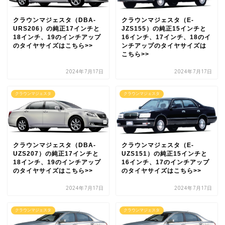
クラウンマジェスタ（DBA-
クラウンマジェスタ（E-
URS206）の純正17インチと
JZS155）の純正15インチと
18インチ、19のインチアップ
16インチ、17インチ、18のイ
のタイヤサイズはこちら>>
ンチアップのタイヤサイズは
こちら>>
2024年7月17日
2024年7月17日
クラウンマジェスタ
クラウンマジェスタ
クラウンマジェスタ（DBA-
クラウンマジェスタ（E-
UZS207）の純正17インチと
UZS151）の純正15インチと
18インチ、19のインチアップ
16インチ、17のインチアップ
のタイヤサイズはこちら>>
のタイヤサイズはこちら>>
2024年7月17日
2024年7月17日
クラウンマジェスタ
クラウンマジェスタ