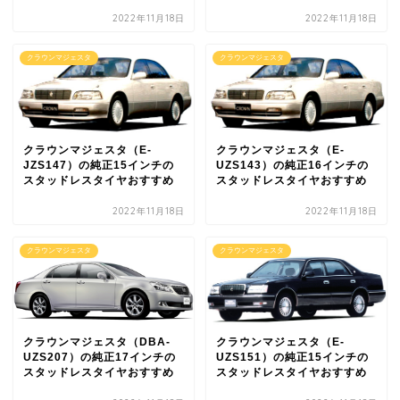
2022年11月18日
2022年11月18日
クラウンマジェスタ
クラウンマジェスタ
クラウンマジェスタ（E-
クラウンマジェスタ（E-
JZS147）の純正15インチの
UZS143）の純正16インチの
スタッドレスタイヤおすすめ
スタッドレスタイヤおすすめ
2022年11月18日
2022年11月18日
クラウンマジェスタ
クラウンマジェスタ
クラウンマジェスタ（DBA-
クラウンマジェスタ（E-
UZS207）の純正17インチの
UZS151）の純正15インチの
スタッドレスタイヤおすすめ
スタッドレスタイヤおすすめ