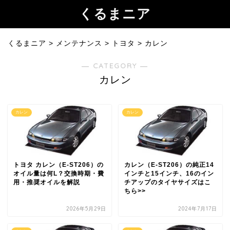
くるまニア
くるまニア
>
メンテナンス
>
トヨタ
>
カレン
― CATEGORY ―
カレン
カレン
カレン
トヨタ カレン（E-ST206）の
カレン（E-ST206）の純正14
オイル量は何L？交換時期・費
インチと15インチ、16のイン
用・推奨オイルを解説
チアップのタイヤサイズはこ
ちら>>
2026年5月29日
2024年7月17日