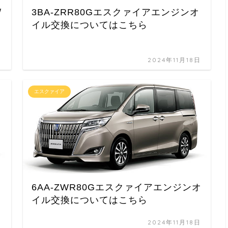
/
3BA-ZRR80Gエスクァイアエンジンオ
イル交換についてはこちら
日
2024年11月18日
エスクァイア
オ
6AA-ZWR80Gエスクァイアエンジンオ
イル交換についてはこちら
日
2024年11月18日