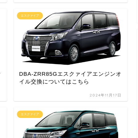
エスクァイア
オ
DBA-ZRR85Gエスクァイアエンジンオ
イル交換についてはこちら
日
2024年11月17日
エスクァイア