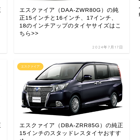
正
エスクァイア（DAA-ZWR80G）の純
正15インチと16インチ、17インチ、
18のインチアップのタイヤサイズはこ
ちら>>
日
2024年7月17日
エスクァイア
正
エスクァイア（DBA-ZRR85G）の純正
15インチのスタッドレスタイヤおすす