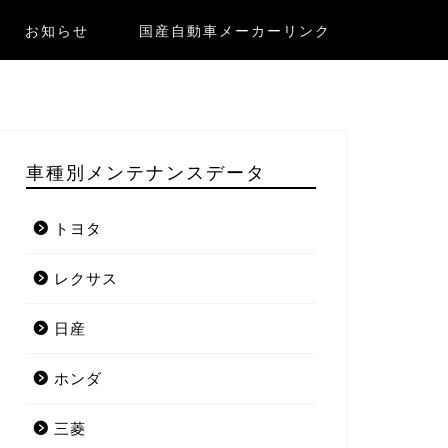
お知らせ
国産自動車メーカーリンク
車種別メンテナンスデータ
トヨタ
レクサス
日産
ホンダ
三菱