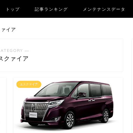
トップ
記事ランキング
メンテナンスデータ
クァイア
CATEGORY ―
スクァイア
エスクァイア