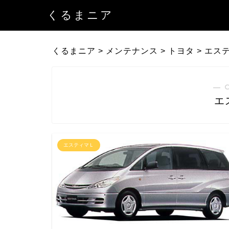
くるまニア
くるまニア
>
メンテナンス
>
トヨタ
>
エス
― 
エ
エスティマＬ