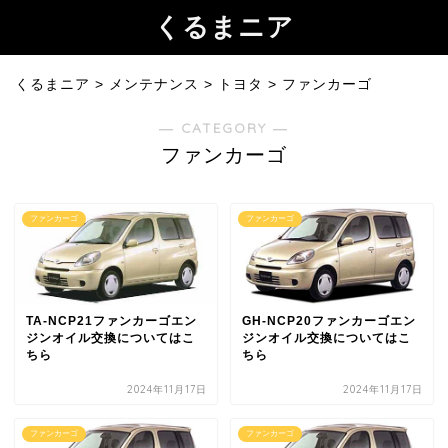
くるまニア
くるまニア
>
メンテナンス
>
トヨタ
>
ファンカーゴ
― CATEGORY ―
ファンカーゴ
ファンカーゴ
ファンカーゴ
TA-NCP21ファンカーゴエン
GH-NCP20ファンカーゴエン
ジンオイル交換についてはこ
ジンオイル交換についてはこ
ちら
ちら
2024年11月17日
2024年11月17日
ファンカーゴ
ファンカーゴ