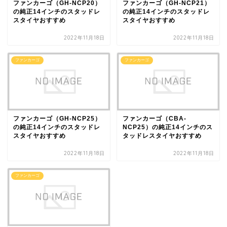
ファンカーゴ（GH-NCP20）
ファンカーゴ（GH-NCP21）
の純正14インチのスタッドレ
の純正14インチのスタッドレ
スタイヤおすすめ
スタイヤおすすめ
2022年11月18日
2022年11月18日
ファンカーゴ
ファンカーゴ
ファンカーゴ（GH-NCP25）
ファンカーゴ（CBA-
の純正14インチのスタッドレ
NCP25）の純正14インチのス
スタイヤおすすめ
タッドレスタイヤおすすめ
2022年11月18日
2022年11月18日
ファンカーゴ