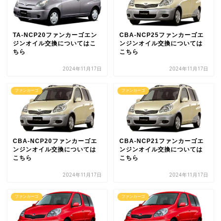
TA-NCP20ファンカーゴエン
CBA-NCP25ファンカーゴエ
ジンオイル交換についてはこ
ンジンオイル交換については
ちら
こちら
2024年11月17日
2024年11月17日
ファンカーゴ
ファンカーゴ
CBA-NCP20ファンカーゴエ
CBA-NCP21ファンカーゴエ
ンジンオイル交換については
ンジンオイル交換については
こちら
こちら
2024年11月17日
2024年11月17日
ファンカーゴ
ファンカーゴ