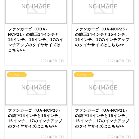
ファンカーゴ（CBA-
ファンカーゴ（UA-NCP25）
NCP21）の純正14インチと
の純正14インチと15インチ、
15インチ、16インチ、17のイ
16インチ、17のインチアップ
ンチアップのタイヤサイズは
のタイヤサイズはこちら>>
こちら>>
2024年7月17日
2024年7月17日
メンテナンス
メンテナンス
ファンカーゴ（UA-NCP20）
ファンカーゴ（UA-NCP21）
の純正14インチと15インチ、
の純正14インチと15インチ、
16インチ、17のインチアップ
16インチ、17のインチアップ
のタイヤサイズはこちら>>
のタイヤサイズはこちら>>
2024年7月17日
2024年7月17日