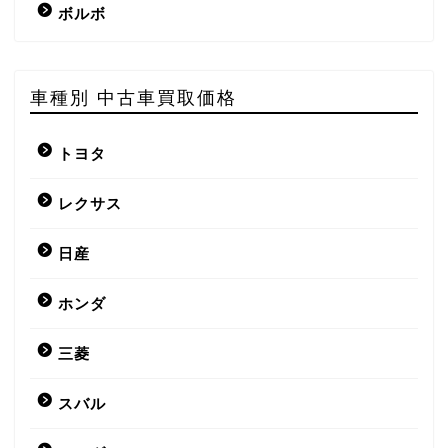
ボルボ
車種別 中古車買取価格
トヨタ
レクサス
日産
ホンダ
三菱
スバル