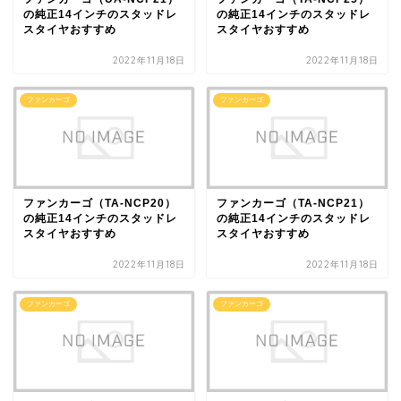
の純正14インチのスタッドレ
の純正14インチのスタッドレ
スタイヤおすすめ
スタイヤおすすめ
2022年11月18日
2022年11月18日
ファンカーゴ
ファンカーゴ
ファンカーゴ（TA-NCP20）
ファンカーゴ（TA-NCP21）
の純正14インチのスタッドレ
の純正14インチのスタッドレ
スタイヤおすすめ
スタイヤおすすめ
2022年11月18日
2022年11月18日
ファンカーゴ
ファンカーゴ