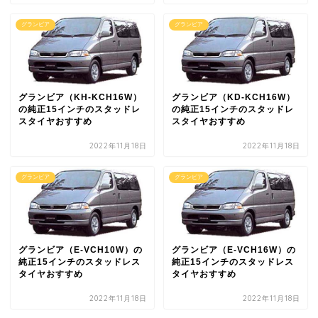
グランビア
グランビア
グランビア（KH-KCH16W）
グランビア（KD-KCH16W）
の純正15インチのスタッドレ
の純正15インチのスタッドレ
スタイヤおすすめ
スタイヤおすすめ
2022年11月18日
2022年11月18日
グランビア
グランビア
グランビア（E-VCH10W）の
グランビア（E-VCH16W）の
純正15インチのスタッドレス
純正15インチのスタッドレス
タイヤおすすめ
タイヤおすすめ
2022年11月18日
2022年11月18日