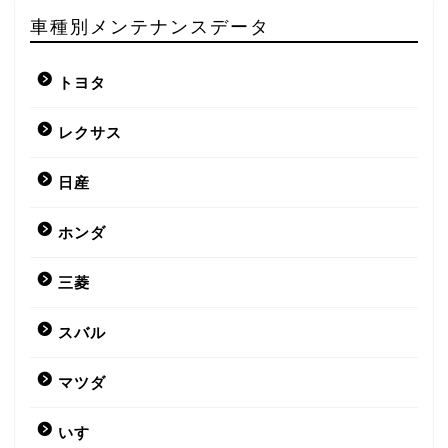
車種別メンテナンスデータ
トヨタ
レクサス
日産
ホンダ
三菱
スバル
マツダ
いすゞ