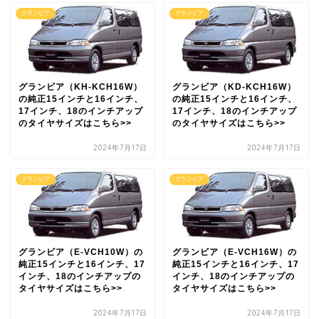
グランビア
グランビア
グランビア（KH-KCH16W）
グランビア（KD-KCH16W）
の純正15インチと16インチ、
の純正15インチと16インチ、
17インチ、18のインチアップ
17インチ、18のインチアップ
のタイヤサイズはこちら>>
のタイヤサイズはこちら>>
2024年7月17日
2024年7月17日
グランビア
グランビア
グランビア（E-VCH10W）の
グランビア（E-VCH16W）の
純正15インチと16インチ、17
純正15インチと16インチ、17
インチ、18のインチアップの
インチ、18のインチアップの
タイヤサイズはこちら>>
タイヤサイズはこちら>>
2024年7月17日
2024年7月17日