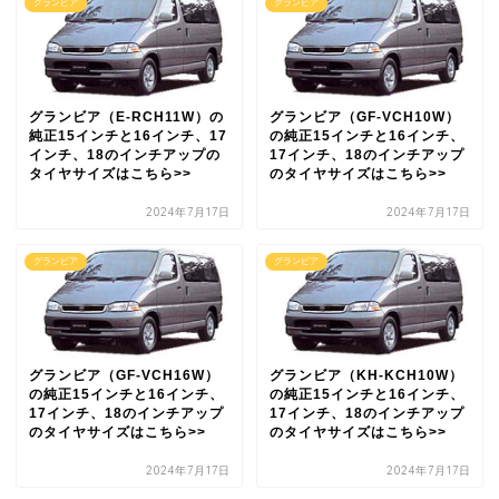
グランビア
グランビア
グランビア（E-RCH11W）の
グランビア（GF-VCH10W）
純正15インチと16インチ、17
の純正15インチと16インチ、
インチ、18のインチアップの
17インチ、18のインチアップ
タイヤサイズはこちら>>
のタイヤサイズはこちら>>
2024年7月17日
2024年7月17日
グランビア
グランビア
グランビア（GF-VCH16W）
グランビア（KH-KCH10W）
の純正15インチと16インチ、
の純正15インチと16インチ、
17インチ、18のインチアップ
17インチ、18のインチアップ
のタイヤサイズはこちら>>
のタイヤサイズはこちら>>
2024年7月17日
2024年7月17日