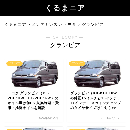
くるまニア
くるまニア
>
メンテナンス
>
トヨタ
>
グランビア
― CATEGORY ―
グランビア
グランビア
グランビア
トヨタ グランビア（GF-
グランビア（KD-KCH10W）
VCH10W・GF-VCH16W）の
の純正15インチと16インチ、
オイル量は何L？交換時期・費
17インチ、18のインチアップ
用・推奨オイルを解説
のタイヤサイズはこちら>>
2026年6月27日
2024年7月17日