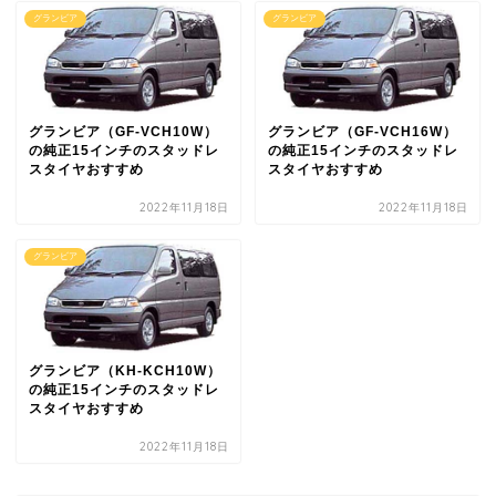
グランビア
グランビア
グランビア（GF-VCH10W）
グランビア（GF-VCH16W）
の純正15インチのスタッドレ
の純正15インチのスタッドレ
スタイヤおすすめ
スタイヤおすすめ
2022年11月18日
2022年11月18日
グランビア
グランビア（KH-KCH10W）
の純正15インチのスタッドレ
スタイヤおすすめ
2022年11月18日