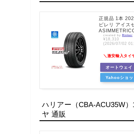
正規品 1本 20
ピレリ アイスゼロ
ASIMMETRIC
created by
Rinker
¥18,310
(2026/07/02
＼激安輸入タイ
オートウェイ
Yahooショ
ハリアー（CBA-ACU35
ヤ 通販