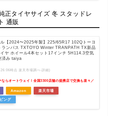
W）純正タイヤサイズ 冬 スタッドレ
ト 通販
2024〜2025年製】225/65R17 102Qトーヨ
ンパス TXTOYO Winter TRANPATH TX新品
ヤ ホイール4本セット17インチ 5H114.3空気
み taiya
 01:26:06時点 楽天市場調べ-
詳細)
ヤならオートウェイ！全国3300店舗の提携店で交換も楽々／
Amazon
楽天市場
ッピング