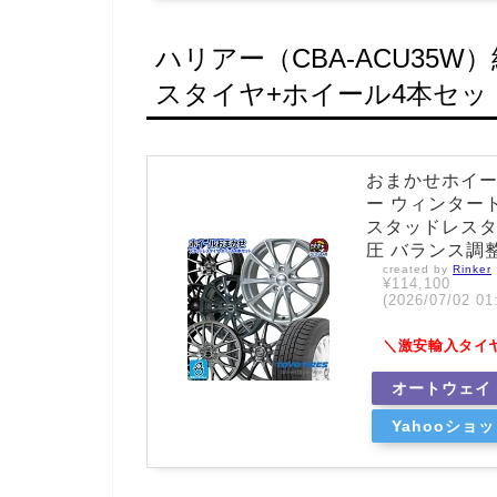
ハリアー（CBA-ACU35
スタイヤ+ホイール4本セッ
おまかせホイール【
ー ウィンタートラ
スタッドレスタイ
圧 バランス調整済
created by
Rinker
¥114,100
(2026/07/02
＼激安輸入タイ
オートウェイ
Yahooショ