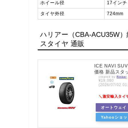
ホイール径
17インチ
タイヤ外径
724mm
ハリアー（CBA-ACU35
スタイヤ 通販
ICE NAVI S
価格 新品スタッド
created by
Rinker
¥19,080
(2026/07/02
＼激安輸入タイ
オートウェイ
Yahooショ