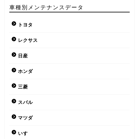
車種別メンテナンスデータ
トヨタ
レクサス
日産
ホンダ
三菱
スバル
マツダ
いすゞ