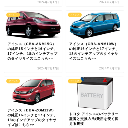
2024年7月17日
2024年7月17日
アイシス
アイシス
アイシス（CBA-ANM15G）
アイシス（CBA-ANM10W）
の純正15インチと16インチ、
の純正16インチと17インチ、
17インチ、18のインチアップ
18のインチアップのタイヤサ
のタイヤサイズはこちら>>
イズはこちら>>
2024年7月17日
2024年7月17日
アイシス
アイシス
アイシス（DBA-ZGM11W）
トヨタ アイシスのバッテリー
の純正16インチと17インチ、
型番と交換方法/費用を安く抑
18のインチアップのタイヤサ
える裏技
イズはこちら>>