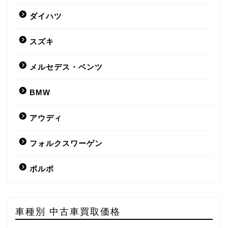
ダイハツ
スズキ
メルセデス・ベンツ
BMW
アウディ
フォルクスワーゲン
ボルボ
車種別 中古車買取価格