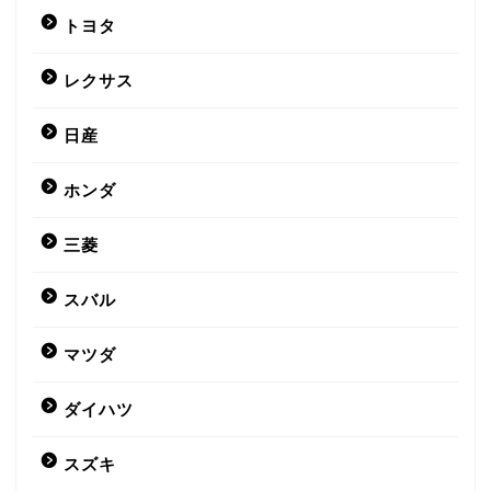
トヨタ
レクサス
日産
ホンダ
三菱
スバル
マツダ
ダイハツ
スズキ