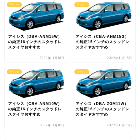
アイシス
アイシス
アイシス（DBA-ANM15W）
アイシス（CBA-ANM15G）
の純正16インチのスタッドレ
の純正15インチのスタッドレ
スタイヤおすすめ
スタイヤおすすめ
2022年11月18日
2022年11月18日
アイシス
アイシス
アイシス（CBA-ANM10W）
アイシス（DBA-ZGM11W）
の純正16インチのスタッドレ
の純正16インチのスタッドレ
スタイヤおすすめ
スタイヤおすすめ
2022年11月18日
2022年11月18日