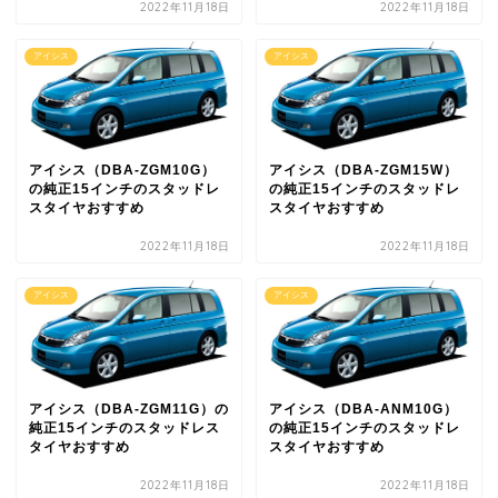
2022年11月18日
2022年11月18日
アイシス
アイシス
アイシス（DBA-ZGM10G）
アイシス（DBA-ZGM15W）
の純正15インチのスタッドレ
の純正15インチのスタッドレ
スタイヤおすすめ
スタイヤおすすめ
2022年11月18日
2022年11月18日
アイシス
アイシス
アイシス（DBA-ZGM11G）の
アイシス（DBA-ANM10G）
純正15インチのスタッドレス
の純正15インチのスタッドレ
タイヤおすすめ
スタイヤおすすめ
2022年11月18日
2022年11月18日