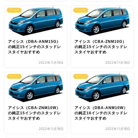
アイシス
アイシス
アイシス（DBA-ANM15G）
アイシス（CBA-ZNM10G）
の純正15インチのスタッドレ
の純正15インチのスタッドレ
スタイヤおすすめ
スタイヤおすすめ
2022年11月18日
2022年11月18日
アイシス
アイシス
アイシス（CBA-ZNM10W）
アイシス（DBA-ANM10W）
の純正15インチのスタッドレ
の純正16インチのスタッドレ
スタイヤおすすめ
スタイヤおすすめ
2022年11月18日
2022年11月18日