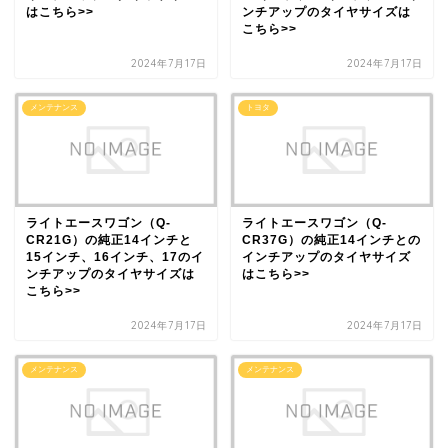
はこちら>>
ンチアップのタイヤサイズは
こちら>>
2024年7月17日
2024年7月17日
メンテナンス
トヨタ
ライトエースワゴン（Q-
ライトエースワゴン（Q-
CR21G）の純正14インチと
CR37G）の純正14インチとの
15インチ、16インチ、17のイ
インチアップのタイヤサイズ
ンチアップのタイヤサイズは
はこちら>>
こちら>>
2024年7月17日
2024年7月17日
メンテナンス
メンテナンス