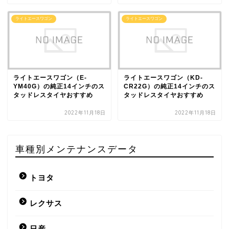
ライトエースワゴン
ライトエースワゴン
ライトエースワゴン（E-
ライトエースワゴン（KD-
YM40G）の純正14インチのス
CR22G）の純正14インチのス
タッドレスタイヤおすすめ
タッドレスタイヤおすすめ
2022年11月18日
2022年11月18日
車種別メンテナンスデータ
トヨタ
レクサス
日産