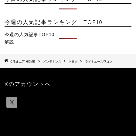
今週の人気記事ランキング TOP10
今週の人気記事TOP10
解説
HOME
メンテナンス
トヨタ
ライトエースワゴン
Xのアカウントへ