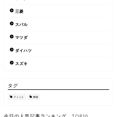
三菱
スバル
マツダ
ダイハツ
スズキ
タグ
フィット
車検
今日の人気記事ランキング TOP10