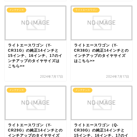
メンテナンス
ライトエースワゴン
ライトエースワゴン（Y-
ライトエースワゴン（Y-
CR31G）の純正14インチと
CR38G）の純正14インチとの
15インチ、16インチ、17のイ
インチアップのタイヤサイズ
ンチアップのタイヤサイズは
はこちら>>
こちら>>
2024年7月17日
2024年7月17日
メンテナンス
メンテナンス
ライトエースワゴン（Y-
ライトエースワゴン（Q-
CR29G）の純正14インチとの
CR30G）の純正14インチと
インチアップのタイヤサイズ
15インチ、16インチ、17のイ