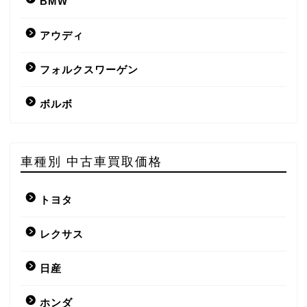
BMW
アウディ
フォルクスワーゲン
ボルボ
車種別 中古車買取価格
トヨタ
レクサス
日産
ホンダ