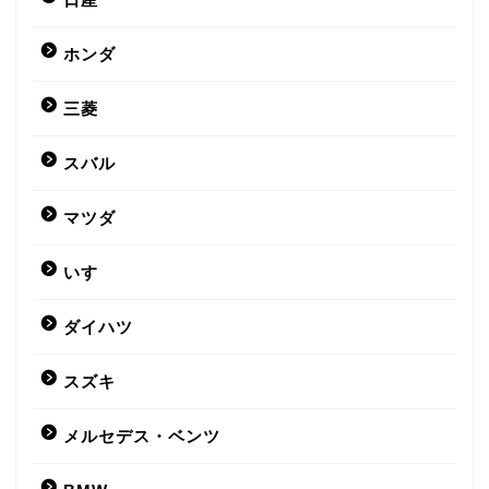
ホンダ
三菱
スバル
マツダ
いすゞ
ダイハツ
スズキ
メルセデス・ベンツ