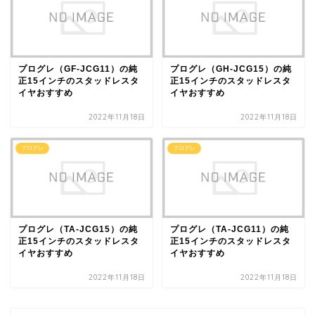
プログレ（GF-JCG11）の純
プログレ（GH-JCG15）の純
正15インチのスタッドレスタ
正15インチのスタッドレスタ
イヤおすすめ
イヤおすすめ
2022年11月18日
2022年11月18日
プログレ
プログレ
プログレ（TA-JCG15）の純
プログレ（TA-JCG11）の純
正15インチのスタッドレスタ
正15インチのスタッドレスタ
イヤおすすめ
イヤおすすめ
2022年11月18日
2022年11月18日