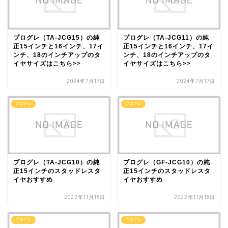
プログレ（TA-JCG15）の純
プログレ（TA-JCG11）の純
正15インチと16インチ、17イ
正15インチと16インチ、17イ
ンチ、18のインチアップのタ
ンチ、18のインチアップのタ
イヤサイズはこちら>>
イヤサイズはこちら>>
2024年7月17日
2024年7月17日
プログレ
プログレ
プログレ（TA-JCG10）の純
プログレ（GF-JCG10）の純
正15インチのスタッドレスタ
正15インチのスタッドレスタ
イヤおすすめ
イヤおすすめ
2022年11月18日
2022年11月18日
プログレ
プログレ