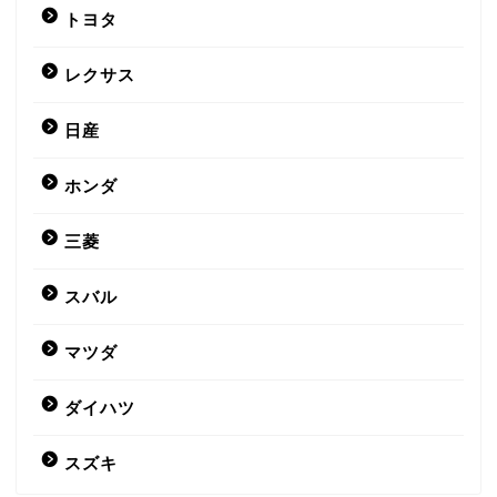
トヨタ
レクサス
日産
ホンダ
三菱
スバル
マツダ
ダイハツ
スズキ