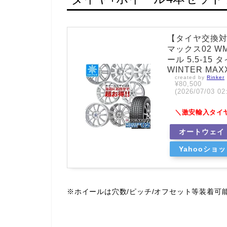
【タイヤ交換対
マックス02 WM
ール 5.5-15
WINTER MAX
created by
Rinker
¥80,500
(2026/07/03
＼激安輸入タイ
オートウェイ
Yahooショ
※ホイールは穴数/ピッチ/オフセット等装着可