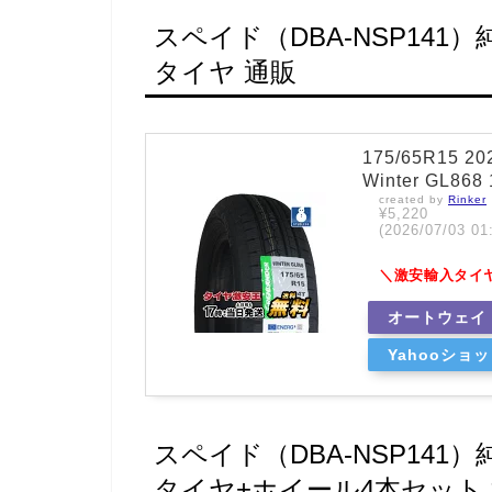
スペイド（DBA-NSP14
タイヤ 通販
175/65R15
Winter GL86
created by
Rinker
¥5,220
(2026/07/03
＼激安輸入タイ
オートウェイ
Yahooショ
スペイド（DBA-NSP14
タイヤ+ホイール4本セット