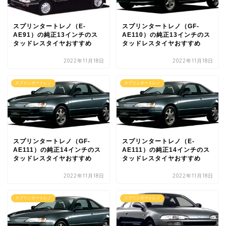
スプリンタートレノ（E-
スプリンタートレノ（GF-
AE91）の純正13インチのス
AE110）の純正13インチのス
タッドレスタイヤおすすめ
タッドレスタイヤおすすめ
2022年11月18日
2022年11月18日
スプリンタートレノ
スプリンタートレノ
スプリンタートレノ（GF-
スプリンタートレノ（E-
AE111）の純正14インチのス
AE111）の純正14インチのス
タッドレスタイヤおすすめ
タッドレスタイヤおすすめ
2022年11月18日
2022年11月18日
スプリンタートレノ
スプリンタートレノ