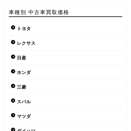
車種別 中古車買取価格
トヨタ
レクサス
日産
ホンダ
三菱
スバル
マツダ
ダイハツ