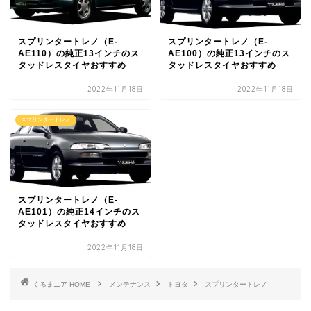
スプリンタートレノ（E-
スプリンタートレノ（E-
AE110）の純正13インチのス
AE100）の純正13インチのス
タッドレスタイヤおすすめ
タッドレスタイヤおすすめ
2022年11月18日
2022年11月18日
スプリンタートレノ
スプリンタートレノ（E-
AE101）の純正14インチのス
タッドレスタイヤおすすめ
2022年11月18日
HOME
メンテナンス
トヨタ
スプリンタートレノ