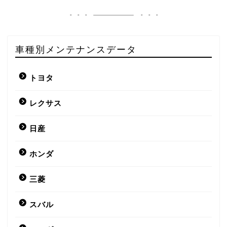
車種別メンテナンスデータ
トヨタ
レクサス
日産
ホンダ
三菱
スバル