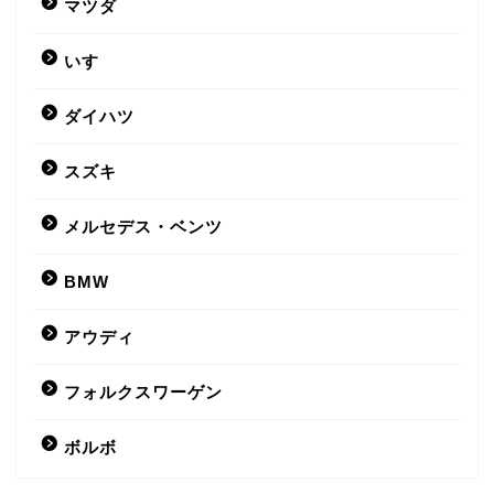
マツダ
いすゞ
ダイハツ
スズキ
メルセデス・ベンツ
BMW
アウディ
フォルクスワーゲン
ボルボ