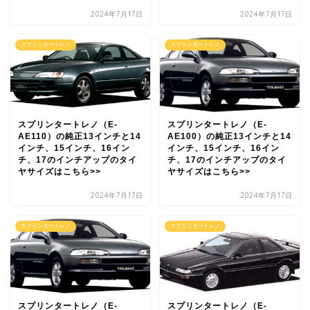
2024年7月17日
2024年7月17日
スプリンタートレノ
スプリンタートレノ
スプリンタートレノ（E-
スプリンタートレノ（E-
AE110）の純正13インチと14
AE100）の純正13インチと14
インチ、15インチ、16イン
インチ、15インチ、16イン
チ、17のインチアップのタイ
チ、17のインチアップのタイ
ヤサイズはこちら>>
ヤサイズはこちら>>
2024年7月17日
2024年7月17日
スプリンタートレノ
スプリンタートレノ
スプリンタートレノ（E-
スプリンタートレノ（E-