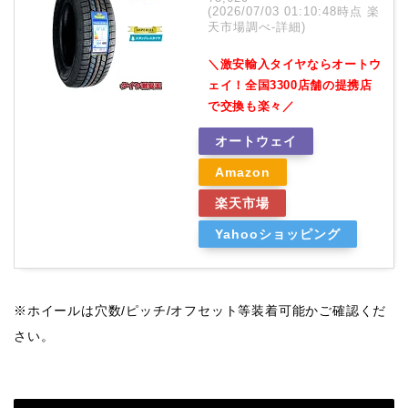
(2026/07/03 01:10:48時点 楽
天市場調べ-
詳細)
＼激安輸入タイヤならオートウ
ェイ！全国3300店舗の提携店
で交換も楽々／
オートウェイ
Amazon
楽天市場
Yahooショッピング
※ホイールは穴数/ピッチ/オフセット等装着可能かご確認くだ
さい。