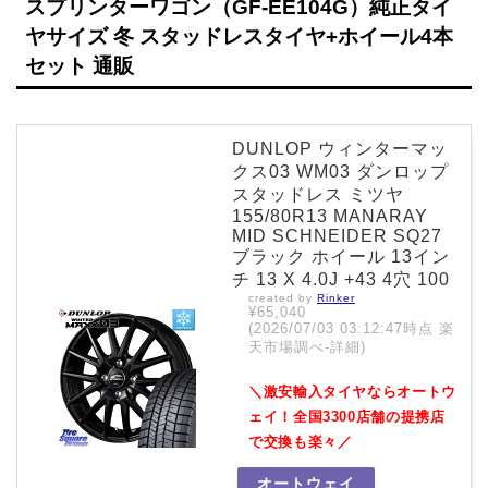
スプリンターワゴン（GF-EE104G）純正タイ
ヤサイズ 冬 スタッドレスタイヤ+ホイール4本
セット 通販
DUNLOP ウィンターマッ
クス03 WM03 ダンロップ
スタッドレス ミツヤ
155/80R13 MANARAY
MID SCHNEIDER SQ27
ブラック ホイール 13イン
チ 13 X 4.0J +43 4穴 100
created by
Rinker
¥65,040
(2026/07/03 03:12:47時点 楽
天市場調べ-
詳細)
＼激安輸入タイヤならオートウ
ェイ！全国3300店舗の提携店
で交換も楽々／
オートウェイ