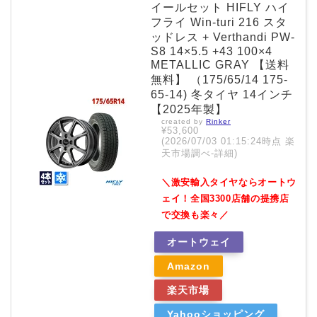
イールセット HIFLY ハイ
フライ Win-turi 216 スタ
ッドレス + Verthandi PW-
S8 14×5.5 +43 100×4
METALLIC GRAY 【送料
無料】 （175/65/14 175-
65-14) 冬タイヤ 14インチ
【2025年製】
created by
Rinker
¥53,600
(2026/07/03 01:15:24時点 楽
天市場調べ-
詳細)
＼激安輸入タイヤならオートウ
ェイ！全国3300店舗の提携店
で交換も楽々／
オートウェイ
Amazon
楽天市場
Yahooショッピング