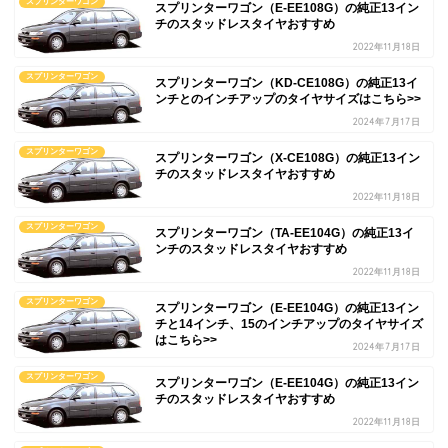
スプリンターワゴン
スプリンターワゴン（E-EE108G）の純正13イン
チのスタッドレスタイヤおすすめ
2022年11月18日
スプリンターワゴン
スプリンターワゴン（KD-CE108G）の純正13イ
ンチとのインチアップのタイヤサイズはこちら>>
2024年7月17日
スプリンターワゴン
スプリンターワゴン（X-CE108G）の純正13イン
チのスタッドレスタイヤおすすめ
2022年11月18日
スプリンターワゴン
スプリンターワゴン（TA-EE104G）の純正13イ
ンチのスタッドレスタイヤおすすめ
2022年11月18日
スプリンターワゴン
スプリンターワゴン（E-EE104G）の純正13イン
チと14インチ、15のインチアップのタイヤサイズ
はこちら>>
2024年7月17日
スプリンターワゴン
スプリンターワゴン（E-EE104G）の純正13イン
チのスタッドレスタイヤおすすめ
2022年11月18日