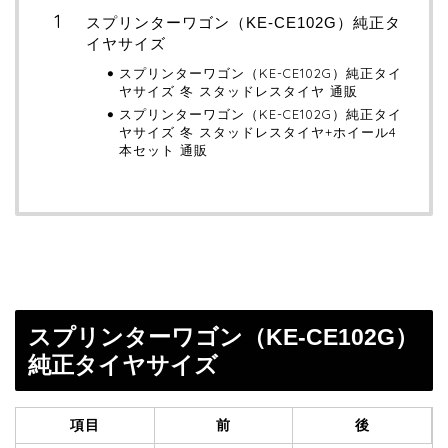
スプリンターワゴン（KE-CE102G）純正タ
イヤサイズ
スプリンターワゴン（KE-CE102G）純正タイ
ヤサイズ 冬 スタッドレスタイヤ 通販
スプリンターワゴン（KE-CE102G）純正タイ
ヤサイズ 冬 スタッドレスタイヤ+ホイール4
本セット 通販
スプリンターワゴン（KE-CE102G）
純正タイヤサイズ
項目
前
後