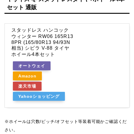
セット 通販
スタッドレス ハンコック
ウィンター RW06 165R13
8PR (165/80R13 94/93N
相当) シビラ V-88 タイヤ
ホイール4本セット
オートウェイ
Amazon
楽天市場
Yahooショッピング
※ホイールは穴数/ピッチ/オフセット等装着可能かご確認くだ
さい。