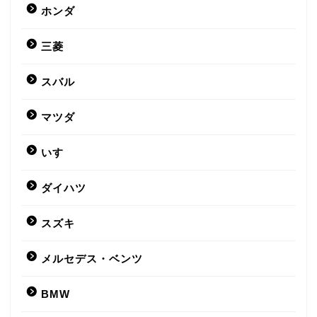
ホンダ
三菱
スバル
マツダ
いすゞ
ダイハツ
スズキ
メルセデス・ベンツ
BMW