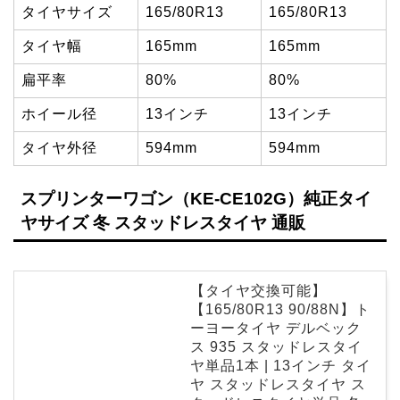
タイヤサイズ
165/80R13
165/80R13
タイヤ幅
165mm
165mm
扁平率
80%
80%
ホイール径
13インチ
13インチ
タイヤ外径
594mm
594mm
スプリンターワゴン（KE-CE102G）純正タイ
ヤサイズ 冬 スタッドレスタイヤ 通販
【タイヤ交換可能】
【165/80R13 90/88N】ト
ーヨータイヤ デルベック
ス 935 スタッドレスタイ
ヤ単品1本 | 13インチ タイ
ヤ スタッドレスタイヤ ス