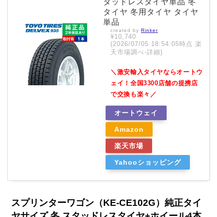
タッドレスタイヤ単品 冬
タイヤ 冬用タイヤ タイヤ
単品
created by
Rinker
¥10,740
(2026/07/05 18:54:05時点 楽
天市場調べ-
詳細)
＼激安輸入タイヤならオートウ
ェイ！全国3300店舗の提携店
で交換も楽々／
オートウェイ
Amazon
楽天市場
Yahooショッピング
スプリンターワゴン（KE-CE102G）純正タイ
ヤサイズ 冬 スタッドレスタイヤ+ホイール4本