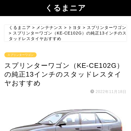
くるまニア
くるまニア
>
メンテナンス
>
トヨタ
>
スプリンターワゴン
>
スプリンターワゴン（KE-CE102G）の純正13インチのス
タッドレスタイヤおすすめ
スプリンターワゴン
スプリンターワゴン（KE-CE102G）
の純正13インチのスタッドレスタイ
ヤおすすめ
2022年11月18日