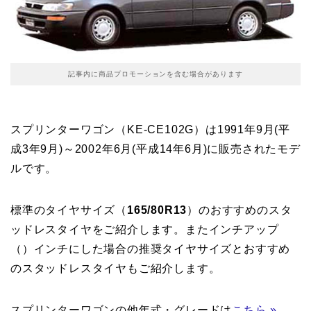
記事内に商品プロモーションを含む場合があります
スプリンターワゴン（KE-CE102G）は1991年9月(平
成3年9月)～2002年6月(平成14年6月)に販売されたモデ
ルです。
標準のタイヤサイズ（
165/80R13
）のおすすめのスタ
ッドレスタイヤをご紹介します。またインチアップ
（）インチにした場合の推奨タイヤサイズとおすすめ
のスタッドレスタイヤもご紹介します。
スプリンターワゴンの他年式・グレードは
こちら »