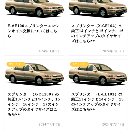
E-AE100スプリンターエンジ
スプリンター（X-CE104）の
ンオイル交換についてはこち
純正14インチと15インチ、16
ら
のインチアップのタイヤサイ
ズはこちら>>
2024年11月17日
2024年7月17日
スプリンター
スプリンター
スプリンター（X-CE100）の
スプリンター（E-EE101）の
純正13インチと14インチ、15
純正13インチと14インチ、15
インチ、16インチ、17のイン
のインチアップのタイヤサイ
チアップのタイヤサイズはこ
ズはこちら>>
ちら>>
2024年7月17日
2024年7月17日