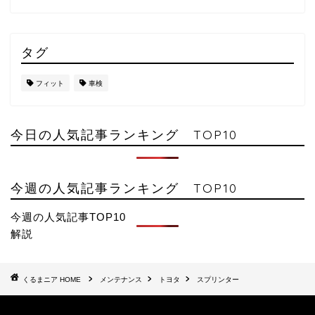
タグ
フィット
車検
今日の人気記事ランキング TOP10
今週の人気記事ランキング TOP10
今週の人気記事TOP10
解説
HOME
メンテナンス
トヨタ
スプリンター