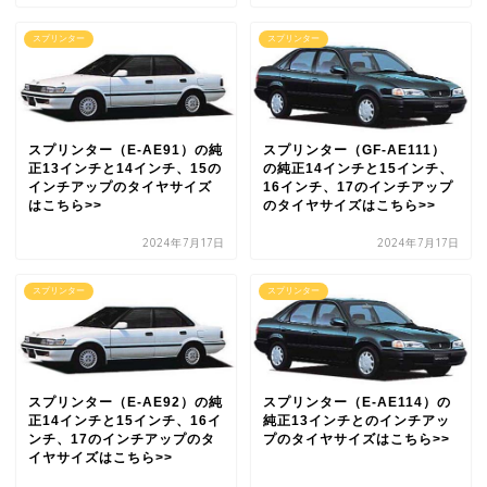
スプリンター
スプリンター
スプリンター（E-AE91）の純
スプリンター（GF-AE111）
正13インチと14インチ、15の
の純正14インチと15インチ、
インチアップのタイヤサイズ
16インチ、17のインチアップ
はこちら>>
のタイヤサイズはこちら>>
2024年7月17日
2024年7月17日
スプリンター
スプリンター
スプリンター（E-AE92）の純
スプリンター（E-AE114）の
正14インチと15インチ、16イ
純正13インチとのインチアッ
ンチ、17のインチアップのタ
プのタイヤサイズはこちら>>
イヤサイズはこちら>>