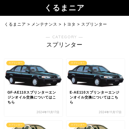
くるまニア
くるまニア
>
メンテナンス
>
トヨタ
>
スプリンター
― CATEGORY ―
スプリンター
スプリンター
スプリンター
GF-AE110スプリンターエン
E-AE110スプリンターエンジ
ジンオイル交換についてはこ
ンオイル交換についてはこち
ちら
ら
2024年11月17日
2024年11月17日
スプリンター
スプリンター