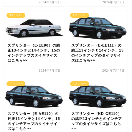
2024年7月17日
2024年7月17日
スプリンター
スプリンター
スプリンター（E-EE90）の純
スプリンター（E-EE111）の
正13インチと14インチ、15の
純正13インチと14インチ、15
インチアップのタイヤサイズ
のインチアップのタイヤサイ
はこちら>>
ズはこちら>>
2024年7月17日
2024年7月17日
スプリンター
スプリンター
スプリンター（E-AE110）の
スプリンター（KD-CE110）
純正13インチと14インチ、15
の純正13インチとのインチア
のインチアップのタイヤサイ
ップのタイヤサイズはこちら
ズはこちら>>
>>