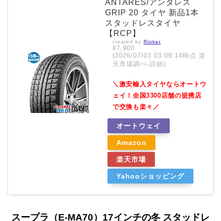
ANTARES/アンタレス
GRIP 20 タイヤ 新品1本
スタッドレスタイヤ
【RCP】
created by
Rinker
¥7,900
(2026/07/03 03:09:14時点 楽
天市場調べ-
詳細)
＼激安輸入タイヤならオートウ
ェイ！全国3300店舗の提携店
で交換も楽々／
オートウェイ
Amazon
楽天市場
Yahooショッピング
スープラ（E-MA70）17インチの冬 スタッドレ