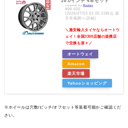
16.0インチ 4本セット
created by
Rinker
¥99,600
(2026/07/03 01:05:22時点 楽
天市場調べ-
詳細)
＼激安輸入タイヤならオートウ
ェイ！全国3300店舗の提携店
で交換も楽々／
オートウェイ
Amazon
楽天市場
Yahooショッピング
※ホイールは穴数/ピッチ/オフセット等装着可能かご確認くだ
さい。