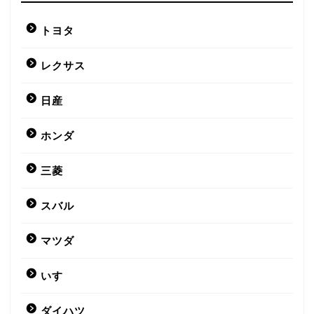
トヨタ
レクサス
日産
ホンダ
三菱
スバル
マツダ
いすゞ
ダイハツ