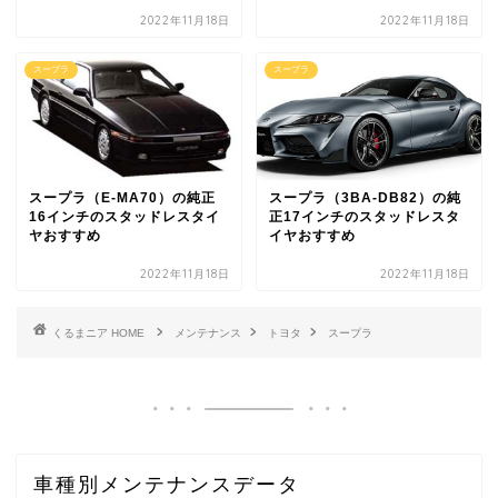
2022年11月18日
2022年11月18日
スープラ
スープラ
スープラ（E-MA70）の純正
スープラ（3BA-DB82）の純
16インチのスタッドレスタイ
正17インチのスタッドレスタ
ヤおすすめ
イヤおすすめ
2022年11月18日
2022年11月18日
HOME
メンテナンス
トヨタ
スープラ
車種別メンテナンスデータ