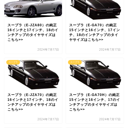
スープラ（E-JZA80）の純正
スープラ（E-GA70）の純正
16インチと17インチ、18のイ
15インチと16インチ、17イン
ンチアップのタイヤサイズは
チ、18のインチアップのタイ
こちら>>
ヤサイズはこちら>>
2024年7月17日
2024年7月17日
スープラ
スープラ
スープラ（E-JZA70）の純正
スープラ（E-GA70H）の純正
16インチと17インチ、18のイ
15インチと16インチ、17のイ
ンチアップのタイヤサイズは
ンチアップのタイヤサイズは
こちら>>
こちら>>
2024年7月17日
2024年7月17日