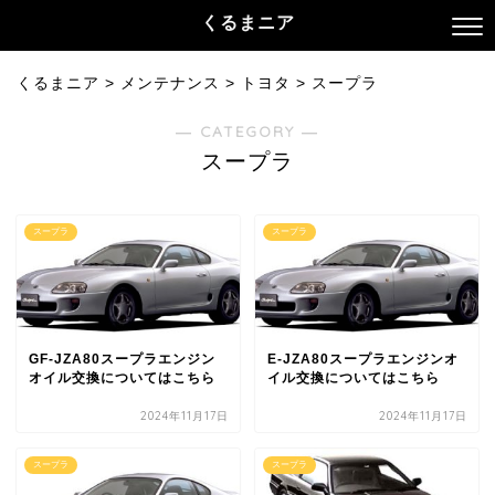
くるまニア
くるまニア
>
メンテナンス
>
トヨタ
>
スープラ
― CATEGORY ―
スープラ
スープラ
スープラ
GF-JZA80スープラエンジン
E-JZA80スープラエンジンオ
オイル交換についてはこちら
イル交換についてはこちら
2024年11月17日
2024年11月17日
スープラ
スープラ