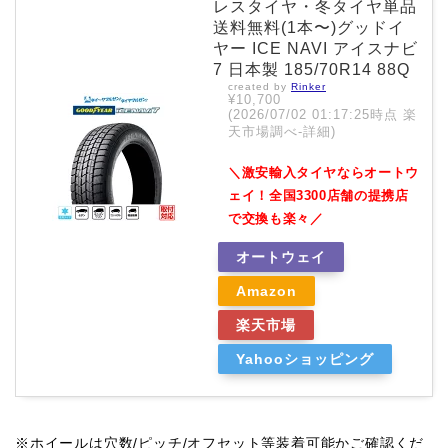
レスタイヤ・冬タイヤ単品
送料無料(1本〜)グッドイ
ヤー ICE NAVI アイスナビ
7 日本製 185/70R14 88Q
created by
Rinker
¥10,700
(2026/07/02 01:17:25時点 楽
天市場調べ-
詳細)
＼激安輸入タイヤならオートウ
ェイ！全国3300店舗の提携店
で交換も楽々／
オートウェイ
Amazon
楽天市場
Yahooショッピング
※ホイールは穴数/ピッチ/オフセット等装着可能かご確認くだ