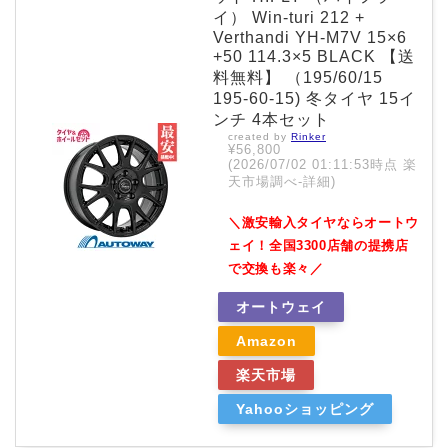
イ） Win-turi 212 +
Verthandi YH-M7V 15×6
+50 114.3×5 BLACK 【送
料無料】 （195/60/15
195-60-15) 冬タイヤ 15イ
ンチ 4本セット
created by
Rinker
¥56,800
(2026/07/02 01:11:53時点 楽
天市場調べ-
詳細)
＼激安輸入タイヤならオートウ
ェイ！全国3300店舗の提携店
で交換も楽々／
オートウェイ
Amazon
楽天市場
Yahooショッピング