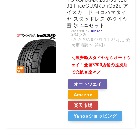
91T iceGUARD iG52c ア
イスガード ヨコハマタイ
ヤ スタッドレス 冬タイヤ
雪 氷 4本セット
created by
Rinker
¥34,320
(2026/07/02 01:13:07時点 楽
天市場調べ-
詳細)
＼激安輸入タイヤならオートウ
ェイ！全国3300店舗の提携店
で交換も楽々／
オートウェイ
Amazon
楽天市場
Yahooショッピング