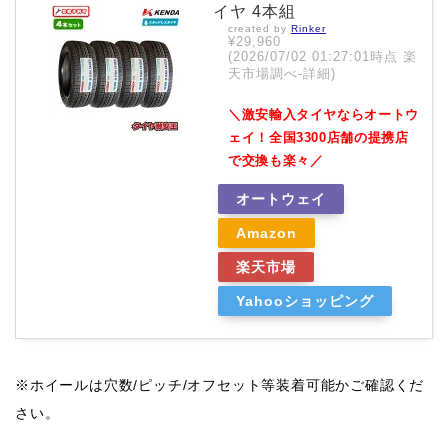
イヤ 4本組
created by
Rinker
¥29,960
(2026/07/02 01:27:01時点 楽
天市場調べ-
詳細)
＼激安輸入タイヤならオートウ
ェイ！全国3300店舗の提携店
で交換も楽々／
オートウェイ
Amazon
楽天市場
Yahooショッピング
※ホイールは穴数/ピッチ/オフセット等装着可能かご確認くだ
さい。