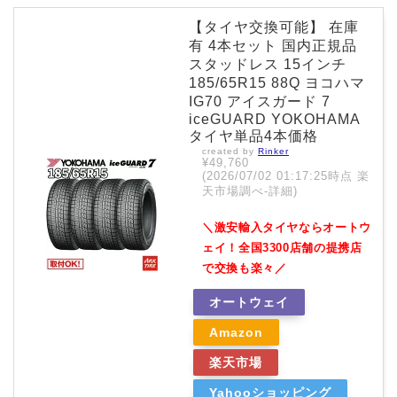
【タイヤ交換可能】 在庫
有 4本セット 国内正規品
スタッドレス 15インチ
185/65R15 88Q ヨコハマ
IG70 アイスガード 7
iceGUARD YOKOHAMA
タイヤ単品4本価格
created by
Rinker
¥49,760
(2026/07/02 01:17:25時点 楽
天市場調べ-
詳細)
＼激安輸入タイヤならオートウ
ェイ！全国3300店舗の提携店
で交換も楽々／
オートウェイ
Amazon
楽天市場
Yahooショッピング