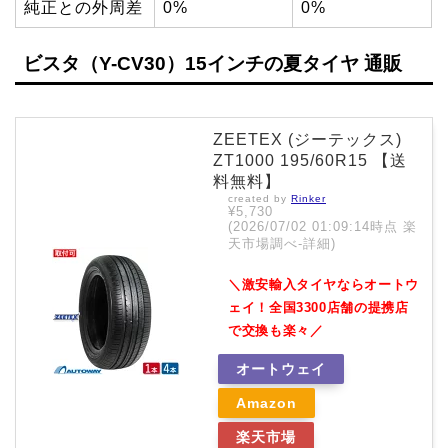
純正との外周差
0%
0%
ビスタ（Y-CV30）15インチの夏タイヤ 通販
ZEETEX (ジーテックス)
ZT1000 195/60R15 【送
料無料】
created by
Rinker
¥5,730
(2026/07/02 01:09:14時点 楽
天市場調べ-
詳細)
＼激安輸入タイヤならオートウ
ェイ！全国3300店舗の提携店
で交換も楽々／
オートウェイ
Amazon
楽天市場