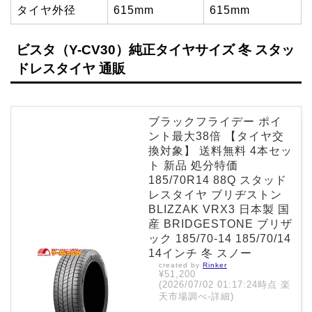
タイヤ外径
615mm
615mm
ビスタ（Y-CV30）純正タイヤサイズ 冬 スタッ
ドレスタイヤ 通販
ブラックフライデー ポイ
ント最大38倍 【タイヤ交
換対象】 送料無料 4本セッ
ト 新品 処分特価
185/70R14 88Q スタッド
レスタイヤ ブリヂストン
BLIZZAK VRX3 日本製 国
産 BRIDGESTONE ブリザ
ック 185/70-14 185/70/14
14インチ 冬 スノー
created by
Rinker
¥51,200
(2026/07/02 01:17:24時点 楽
天市場調べ-
詳細)