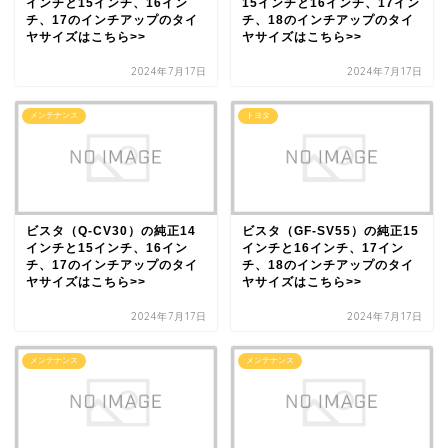
インチと15インチ、16イン
15インチと16インチ、17イン
チ、17のインチアップのタイ
チ、18のインチアップのタイ
ヤサイズはこちら>>
ヤサイズはこちら>>
2024年7月17日
2024年7月17日
メンテナンス
トヨタ
ビスタ（Q-CV30）の純正14
ビスタ（GF-SV55）の純正15
インチと15インチ、16イン
インチと16インチ、17イン
チ、17のインチアップのタイ
チ、18のインチアップのタイ
ヤサイズはこちら>>
ヤサイズはこちら>>
2024年7月17日
2024年7月17日
メンテナンス
メンテナンス