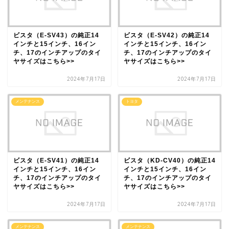
ビスタ（E-SV43）の純正14
ビスタ（E-SV42）の純正14
インチと15インチ、16イン
インチと15インチ、16イン
チ、17のインチアップのタイ
チ、17のインチアップのタイ
ヤサイズはこちら>>
ヤサイズはこちら>>
2024年7月17日
2024年7月17日
メンテナンス
トヨタ
ビスタ（E-SV41）の純正14
ビスタ（KD-CV40）の純正14
インチと15インチ、16イン
インチと15インチ、16イン
チ、17のインチアップのタイ
チ、17のインチアップのタイ
ヤサイズはこちら>>
ヤサイズはこちら>>
2024年7月17日
2024年7月17日
メンテナンス
メンテナンス