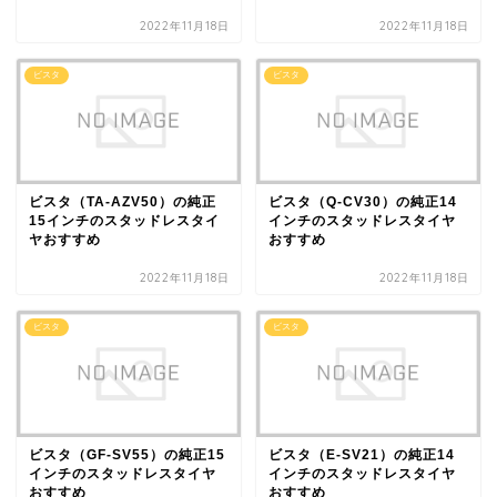
2022年11月18日
2022年11月18日
ビスタ
ビスタ
ビスタ（TA-AZV50）の純正
ビスタ（Q-CV30）の純正14
15インチのスタッドレスタイ
インチのスタッドレスタイヤ
ヤおすすめ
おすすめ
2022年11月18日
2022年11月18日
ビスタ
ビスタ
ビスタ（GF-SV55）の純正15
ビスタ（E-SV21）の純正14
インチのスタッドレスタイヤ
インチのスタッドレスタイヤ
おすすめ
おすすめ