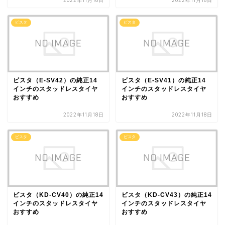
2022年11月18日
2022年11月18日
ビスタ
ビスタ
ビスタ（E-SV42）の純正14
ビスタ（E-SV41）の純正14
インチのスタッドレスタイヤ
インチのスタッドレスタイヤ
おすすめ
おすすめ
2022年11月18日
2022年11月18日
ビスタ
ビスタ
ビスタ（KD-CV40）の純正14
ビスタ（KD-CV43）の純正14
インチのスタッドレスタイヤ
インチのスタッドレスタイヤ
おすすめ
おすすめ