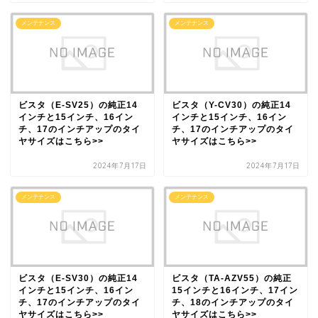
メンテナンス
メンテナンス
ビスタ（E-SV25）の純正14
ビスタ（Y-CV30）の純正14
インチと15インチ、16イン
インチと15インチ、16イン
チ、17のインチアップのタイ
チ、17のインチアップのタイ
ヤサイズはこちら>>
ヤサイズはこちら>>
2024年7月17日
2024年7月17日
メンテナンス
メンテナンス
ビスタ（E-SV30）の純正14
ビスタ（TA-AZV55）の純正
インチと15インチ、16イン
15インチと16インチ、17イン
チ、17のインチアップのタイ
チ、18のインチアップのタイ
ヤサイズはこちら>>
ヤサイズはこちら>>