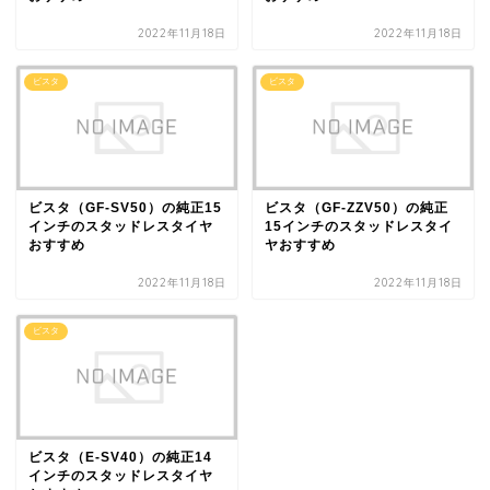
2022年11月18日
2022年11月18日
ビスタ
ビスタ
ビスタ（GF-SV50）の純正15
ビスタ（GF-ZZV50）の純正
インチのスタッドレスタイヤ
15インチのスタッドレスタイ
おすすめ
ヤおすすめ
2022年11月18日
2022年11月18日
ビスタ
ビスタ（E-SV40）の純正14
インチのスタッドレスタイヤ