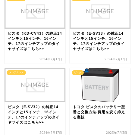
ビスタ（KD-CV43）の純正14
ビスタ（E-SV33）の純正14
インチと15インチ、16イン
インチと15インチ、16イン
チ、17のインチアップのタイ
チ、17のインチアップのタイ
ヤサイズはこちら>>
ヤサイズはこちら>>
2024年7月17日
2024年7月17日
メンテナンス
ビスタ
ビスタ（E-SV32）の純正14
トヨタ ビスタのバッテリー型
インチと15インチ、16イン
番と交換方法/費用を安く抑え
チ、17のインチアップのタイ
る裏技
ヤサイズはこちら>>
2024年7月17日
2023年7月3日