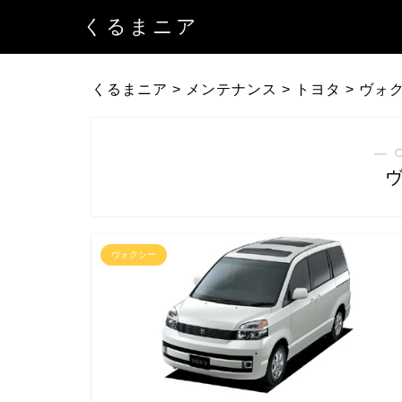
くるまニア
くるまニア
>
メンテナンス
>
トヨタ
>
ヴォ
― 
ヴォクシー