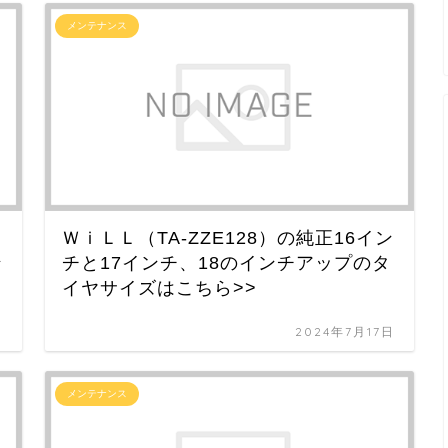
メンテナンス
ＷｉＬＬ（TA-ZZE128）の純正16イン
ン
チと17インチ、18のインチアップのタ
イヤサイズはこちら>>
日
2024年7月17日
メンテナンス