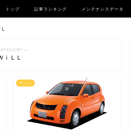
トップ
記事ランキング
メンテナンスデータ
ＬＬ
CATEGORY ―
ＷｉＬＬ
ＷｉＬＬ