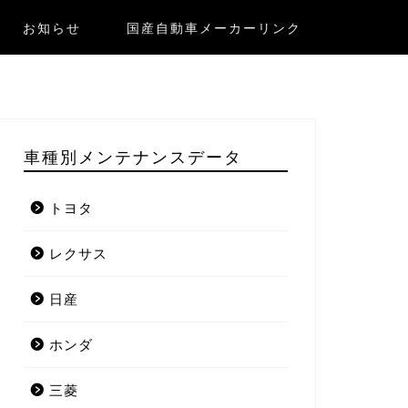
お知らせ
国産自動車メーカーリンク
車種別メンテナンスデータ
トヨタ
レクサス
日産
ホンダ
三菱