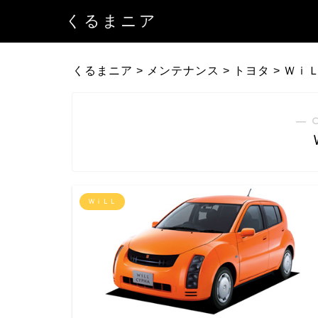
くるまニア
くるまニア
>
メンテナンス
>
トヨタ
>
Ｗｉ
― 
ＷｉＬＬ