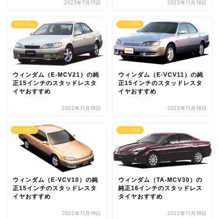
2023年7月15日
2022年11月18日
ウィンダム
ウィンダム
ウィンダム（E-MCV21）の純
ウィンダム（E-VCV11）の純
正15インチのスタッドレスタ
正15インチのスタッドレスタ
イヤおすすめ
イヤおすすめ
2022年11月18日
2022年11月18日
ウィンダム
ウィンダム
ウィンダム（E-VCV10）の純
ウィンダム（TA-MCV30）の
正15インチのスタッドレスタ
純正16インチのスタッドレス
イヤおすすめ
タイヤおすすめ
2022年11月18日
2022年11月18日