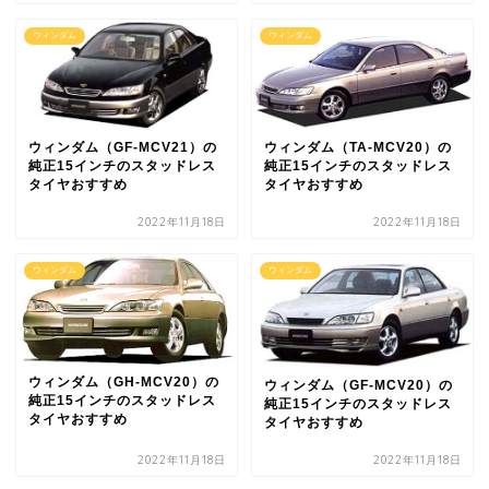
ウィンダム
ウィンダム
ウィンダム（GF-MCV21）の
ウィンダム（TA-MCV20）の
純正15インチのスタッドレス
純正15インチのスタッドレス
タイヤおすすめ
タイヤおすすめ
2022年11月18日
2022年11月18日
ウィンダム
ウィンダム
ウィンダム（GH-MCV20）の
ウィンダム（GF-MCV20）の
純正15インチのスタッドレス
純正15インチのスタッドレス
タイヤおすすめ
タイヤおすすめ
2022年11月18日
2022年11月18日