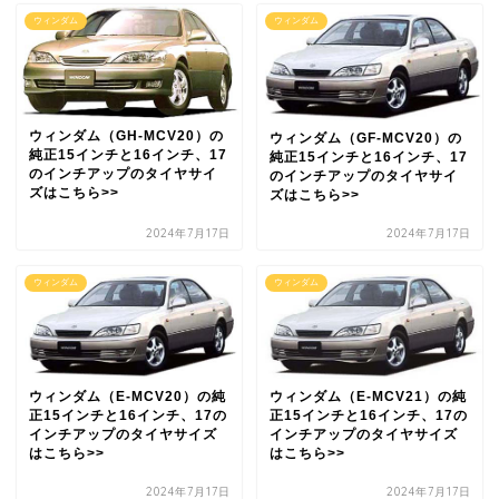
ウィンダム
ウィンダム
ウィンダム（GH-MCV20）の
ウィンダム（GF-MCV20）の
純正15インチと16インチ、17
純正15インチと16インチ、17
のインチアップのタイヤサイ
のインチアップのタイヤサイ
ズはこちら>>
ズはこちら>>
2024年7月17日
2024年7月17日
ウィンダム
ウィンダム
ウィンダム（E-MCV20）の純
ウィンダム（E-MCV21）の純
正15インチと16インチ、17の
正15インチと16インチ、17の
インチアップのタイヤサイズ
インチアップのタイヤサイズ
はこちら>>
はこちら>>
2024年7月17日
2024年7月17日