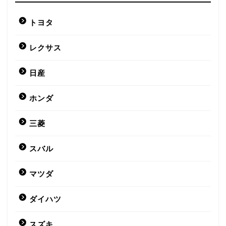
トヨタ
レクサス
日産
ホンダ
三菱
スバル
マツダ
ダイハツ
スズキ