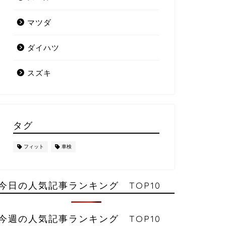
マツダ
ダイハツ
スズキ
タグ
フィット
車検
今日の人気記事ランキング TOP10
今週の人気記事ランキング TOP10