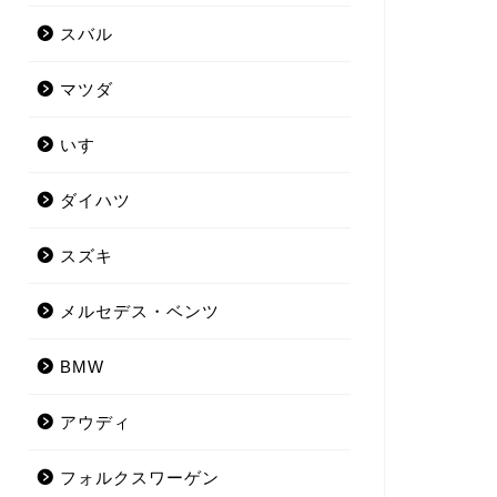
スバル
マツダ
いすゞ
ダイハツ
スズキ
メルセデス・ベンツ
BMW
アウディ
フォルクスワーゲン