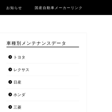
お知らせ
国産自動車メーカーリンク
車種別メンテナンスデータ
トヨタ
レクサス
日産
ホンダ
三菱