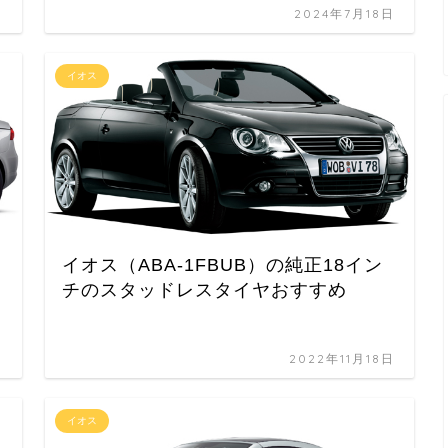
日
2024年7月18日
イオス
チ
イオス（ABA-1FBUB）の純正18イン
チのスタッドレスタイヤおすすめ
日
2022年11月18日
イオス