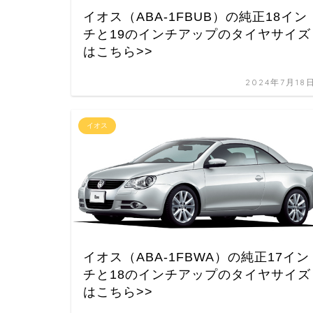
イオス（ABA-1FBUB）の純正18イン
チと19のインチアップのタイヤサイズ
はこちら>>
2024年7月18
イオス
イオス（ABA-1FBWA）の純正17イン
チと18のインチアップのタイヤサイズ
はこちら>>