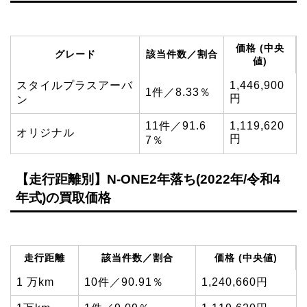
価格 (中央
グレード
該当件数／割合
値)
スタイルプラスアーバ
1,446,900
1件／8.33％
円
ン
11件／91.6
1,119,620
オリジナル
円
7％
【走行距離別】N-ONE2年落ち(2022年/令和4
年式)の買取価格
走行距離
該当件数／割合
価格 (中央値)
1 万km
10件／90.91％
1,240,660円