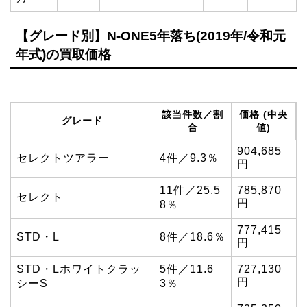
【グレード別】N-ONE5年落ち(2019年/令和元
年式)の買取価格
該当件数／割
価格 (中央
グレード
合
値)
904,685
セレクトツアラー
4件／9.3％
円
11件／25.5
785,870
セレクト
円
8％
777,415
STD・L
8件／18.6％
円
STD・Lホワイトクラッ
5件／11.6
727,130
円
シーS
3％