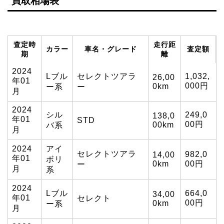
買取相場表
査定時
走行距
カラー
車名・グレード
査定額
期
離
2024
Lブル
セレクトツアラ
1,032,
26,00
年01
000円
0km
ー系
ー
月
2024
シル
249,0
138,0
年01
STD
00円
00km
バ系
月
2024
アイ
セレクトツアラ
982,0
14,00
年01
ボリ
0km
00円
ー
月
系
2024
Lブル
664,0
34,00
年01
セレクト
00円
0km
ー系
月