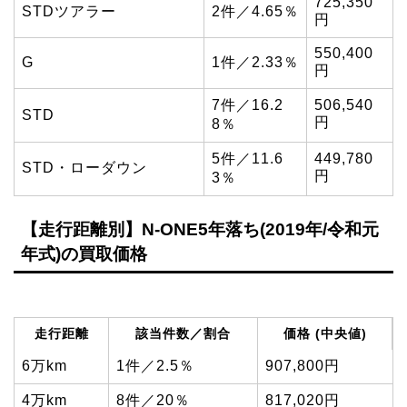
725,350
STDツアラー
2件／4.65％
円
550,400
G
1件／2.33％
円
7件／16.2
506,540
STD
円
8％
5件／11.6
449,780
STD・ローダウン
円
3％
【走行距離別】N-ONE5年落ち(2019年/令和元
年式)の買取価格
走行距離
該当件数／割合
価格 (中央値)
6万km
1件／2.5％
907,800円
4万km
8件／20％
817,020円