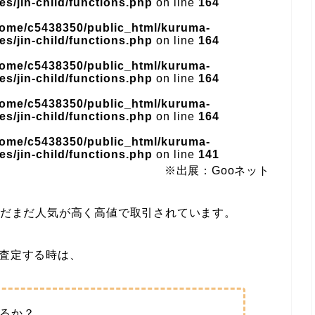
s/jin-child/functions.php
on line
164
home/c5438350/public_html/kuruma-
s/jin-child/functions.php
on line
164
home/c5438350/public_html/kuruma-
s/jin-child/functions.php
on line
164
home/c5438350/public_html/kuruma-
s/jin-child/functions.php
on line
164
home/c5438350/public_html/kuruma-
s/jin-child/functions.php
on line
141
※出展：Gooネット
もまだまだ人気が高く高値で取引されています。
買取査定する時は、
るか？