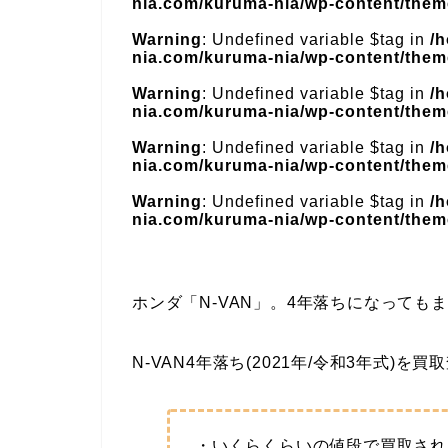
nia.com/kuruma-nia/wp-content/theme
Warning
: Undefined variable $tag in
/
nia.com/kuruma-nia/wp-content/theme
Warning
: Undefined variable $tag in
/
nia.com/kuruma-nia/wp-content/theme
Warning
: Undefined variable $tag in
/
nia.com/kuruma-nia/wp-content/theme
Warning
: Undefined variable $tag in
/
nia.com/kuruma-nia/wp-content/theme
ホンダ「N-VAN」。4年落ちになって
N-VAN4年落ち(2021年/令和3年式)を
・いくらくらいの値段で買取され