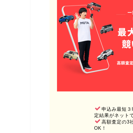
申込み最短３
定結果がネット
高額査定の3
OK！