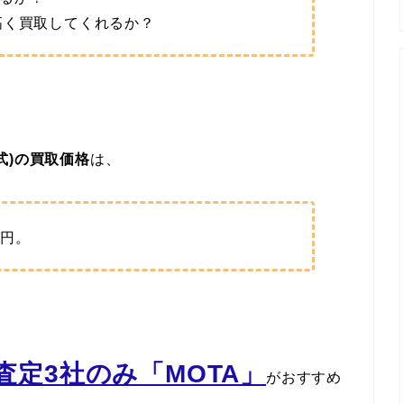
高く買取してくれるか？
年式)の買取価格
は、
円。
定3社のみ「MOTA」
がおすすめ