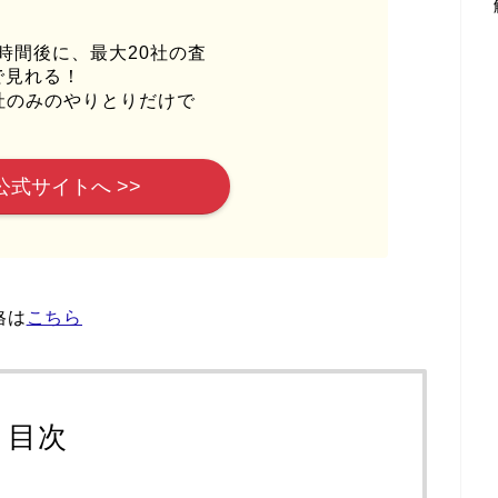
時間後に、最大20社の査
で見れる！
社のみのやりとりだけで
公式サイトへ >>
格は
こちら
目次