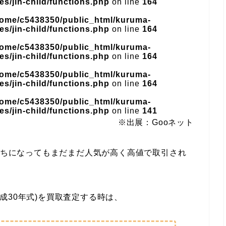
s/jin-child/functions.php
on line
164
home/c5438350/public_html/kuruma-
s/jin-child/functions.php
on line
164
home/c5438350/public_html/kuruma-
s/jin-child/functions.php
on line
164
home/c5438350/public_html/kuruma-
s/jin-child/functions.php
on line
164
home/c5438350/public_html/kuruma-
s/jin-child/functions.php
on line
141
※出展：Gooネット
年落ちになってもまだまだ人気が高く高値で取引され
/平成30年式)を買取査定する時は、