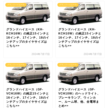
グランドハイエース
グランドハイエース
グランドハイエース（KH-
グランドハイエース（KH-
KCH16W）の純正15インチと
KCH10W）の純正15インチと
16インチ、17インチ、18のイ
16インチ、17インチ、18のイ
ンチアップのタイヤサイズは
ンチアップのタイヤサイズは
こちら>>
こちら>>
2024年7月17日
2024年7月17日
グランドハイエース
グランドハイエース
グランドハイエース（GF-
グランドハイエース（GF-
VCH16W）の純正15インチと
VCH10W）のヘッドライト、
16インチ、17インチ、18のイ
ブレーキランプ、ウィンカ
ンチアップのタイヤサイズは
ー、ルーム球、他、全電球ま
こちら>>
とめ>>