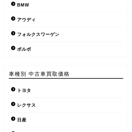
BMW
アウディ
フォルクスワーゲン
ボルボ
車種別 中古車買取価格
トヨタ
レクサス
日産